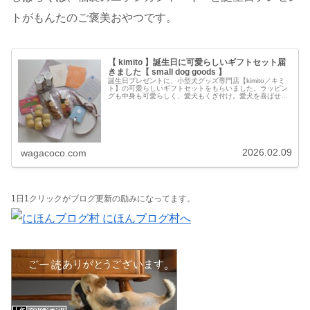
トがもんたのご褒美おやつです。
【 kimito 】誕生日に可愛らしいギフトセット届
きました【 small dog goods 】
誕生日プレゼントに、小型犬グッズ専門店【kimito／キミ
ト】の可愛らしいギフトセットをもらいました。ラッピン
グも中身も可愛らしく、愛犬もくぎ付け。愛犬を喜ばせて
くれる贈り物は、愛犬との幸せな時間もプレゼントしてく
れました。誕生日プレゼント...
2026.02.09
wagacoco.com
1日1クリックがブログ更新の励みになってます。