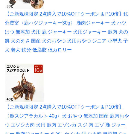
【ご新規様限定 2点購入で10%OFFクーポン & P10倍】鉄
分豊富〈鹿ハツジャーキー30g〉 鹿肉ジャーキー 犬 ハツ
はつ 無添加 犬用 鹿 ジャーキー 犬用ジャーキー 鹿肉 犬の
餌 犬のえさ 国産 犬のおやつ 犬用おやつ シニア 小型犬 子
犬 老犬 鉄分 低脂肪 低カロリー
【ご新規様限定 2点購入で10%OFFクーポン & P10倍】
〈鹿スジアラカルト 40g〉犬 おやつ 無添加 国産 鹿肉おや
つ エゾシカ肉 犬用 鹿肉 エゾシカ スジ 肉 エゾ 鹿 ジャー
キー 鹿肉ジャーキー えぞしか シカ 餌 シカ肉 無添加ドッ