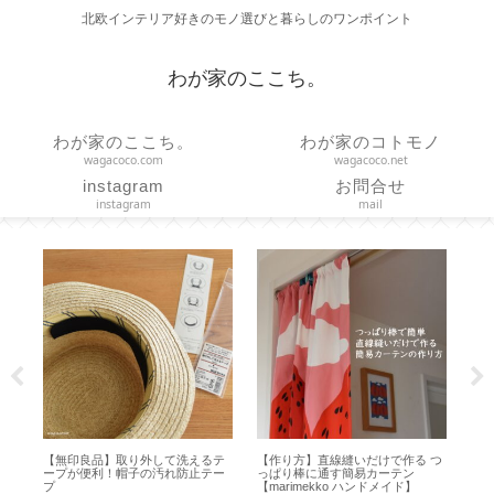
北欧インテリア好きのモノ選びと暮らしのワンポイント
わが家のここち。
わが家のここち。
わが家のコトモノ
wagacoco.com
wagacoco.net
instagram
お問合せ
instagram
mail
作り方】直線縫いだけで作る つ
【 VAKUEN 】使いやすいサイズは
【作り方】三
ぱり棒に通す簡易カーテン
どれ？容器と水切りトレイのサイ
ノブミトン【型紙
marimekko ハンドメイド】
ズ選びと収納【保存容器】
／ STAUB 