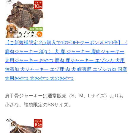
【ご新規様限定 2点購入で10%OFFクーポン & P10倍】〈
鹿肉ジャーキー 30g 〉 犬 鹿 ジャーキー 鹿肉ジャーキー
犬用ジャーキー おやつ 鹿肉 鹿ジャーキー エゾシカ 犬用
無添加 犬ジャーキー エゾ鹿 肉 犬 蝦夷鹿 エゾシカ肉 国産
犬用おやつ 犬おやつ 犬のおやつ
肩甲骨ジャーキーは通常販売（S、M、Lサイズ）よりも
小さな、福袋限定のSSサイズ。