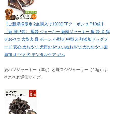
【ご新規様限定 2点購入で10%OFFクーポン & P10倍】
〈鹿 肩甲骨〉 鹿骨 ジャーキー 鹿肉ジャーキー 鹿 骨 犬 餌
犬おやつ 大型犬 骨 ボーン 小型犬 中型犬 無添加ドッグフ
ード 安心 犬おやつ 犬用おやつ いぬおやつ 犬のおやつ 無
添加 オヤツ 犬 デンタルケア ガム
鹿ハツジャーキー（30g）と鹿スジジャーキー（40g）は
それぞれ通常サイズ。