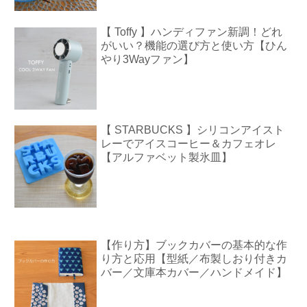
【 Toffy 】ハンディファン新調！どれ
がいい？機能の選び方と使い方【ひん
やり3Wayファン】
【 STARBUCKS 】シリコンアイスト
レーでアイスコーヒー＆カフェオレ
【アルファベット製氷皿】
【作り方】ブックカバーの基本的な作
り方と応用【型紙／布製しおり付きカ
バー／文庫本カバー／ハンドメイド】