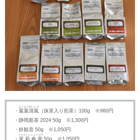
ようようせいふう
・
葉葉清風
（抹茶入り煎茶）100g ※980円
・静岡新茶 2024 50g ※1,300円
・鉄観音 50g ※1,050円
ジャスミンシュンゴウ
・
茉莉春毫
50g ※1,050円