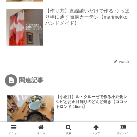
【作り方】直線縫いだけで作る つっぱ
り棒に通す簡易カーテン【marimekko
ハンドメイド】
waco
関連記事
【小正月】ル・クルーゼで作る小豆粥レ
シピとお正月飾りのどんど焼き【ココッ
トロンド 16cm】
メニュー
ホーム
検索
トップ
サイドバー