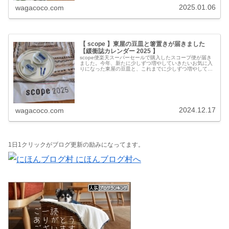
2025.01.06
wagacoco.com
【 scope 】東屋の豆皿と箸置きが届きました
【緩衝誌カレンダー 2025 】
scope便楽天スーパーセールで購入したスコープ便が届き
ました。今年、新たに少しずつ増やしていきたいお気に入
りになった東屋の豆皿と、これまでに少しずつ増やしてき
た東屋の箸置きです。31 SCOPE 緩衝誌 X TACHIBANA
FUMIO...
2024.12.17
wagacoco.com
1日1クリックがブログ更新の励みになってます。