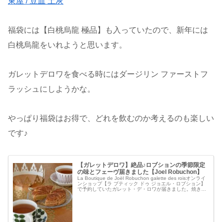
東屋 / 豆皿 土灰
福袋には【白桃烏龍 極品】も入っていたので、新年には
白桃烏龍をいれようと思います。
ガレットデロワを食べる時にはダージリン ファーストフ
ラッシュにしようかな。
やっぱり福袋はお得で、どれを飲むのか考えるのも楽しい
です♪
【ガレットデロワ】絶品♪ロブションの季節限定
の味とフェーヴ届きました【Joel Robuchon】
La Boutique de Joël Robuchon galette des roisオンライ
ンショップ【ラ ブティック ドゥ ジョエル・ロブション】
で予約していたガレット・デ・ロワが届きました。焼き上
げたその日に発送される、季節限定の...