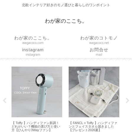
北欧インテリア好きのモノ選びと暮らしのワンポイント
わが家のここち。
わが家のここち。
わが家のコトモノ
wagacoco.com
wagacoco.net
instagram
お問合せ
instagram
mail
テ
【 Toffy 】ハンディファン新調！
【 FANCL × Toffy 】ハンディファ
【H
ー
どれがいい？機能の選び方と使い
ンとフェイスタオル届きました
方
方【ひんやり3Wayファン】
【プレゼント2026夏】
オ 