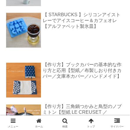
【 STARBUCKS 】シリコンアイスト
レーでアイスコーヒー＆カフェオレ
【アルファベット製氷皿】
【作り方】ブックカバーの基本的な作
り方と応用【型紙／布製しおり付きカ
バー／文庫本カバー／ハンドメイド】
【作り方】三角鍋つかみと鳥型のノブ
ミトン【型紙 LE CREUSET ／
STAUB ／ハンドメイド】
メニュー
ホーム
検索
トップ
サイドバー