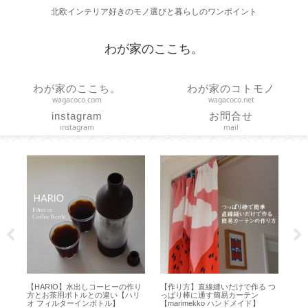
北欧インテリア好きのモノ選びと暮らしのワンポイント
わが家のここち。
わが家のここち。
わが家のコトモノ
wagacoco.com
wagacoco.net
instagram
お問合せ
instagram
mail
IO】水出しコーヒーの作り
【作り方】直線縫いだけで作る つ
【夏休み】サマーシ
用ボトルとの違い【ハリ
っぱり棒に通す簡易カーテン
楽天お買い物マラソンと 
ルターインボトル】
【marimekko ハンドメイド】
ウトレット【2026年