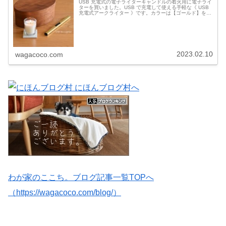
USB 充電式の電子ライターキャンドルの着火用に電子ライ
ターを買いました。USB で充電して使える手軽な《 USB
充電式アークライター 》です。カラーは【ゴールド】を選
びました。【キャンドル・お線香・アウトドア・花火・
BBQ】 電子ライター...
2023.02.10
wagacoco.com
わが家のここち。ブログ記事一覧TOPへ
（https://wagacoco.com/blog/）