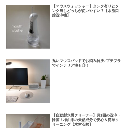
【マウスウォッシャー】タンク有りとタ
ンク無しどっちが使いやすい？【水流口
腔洗浄機】
丸いマウスパッドでお悩み解決♪プチプラ
でインテリア性も◎！
【自動製氷機クリーナー】月1回の洗浄・
除菌！梅由来の天然成分で安心＆簡単ク
リーニング【木村石鹸】