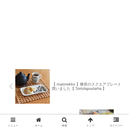
【 marimekko 】横長のスクエアプレート
買いました【 Siirtolapuutarha 】
木製家具にも馴染むケーブルボックス◇
メニュー
ホーム
検索
トップ
サイドバー