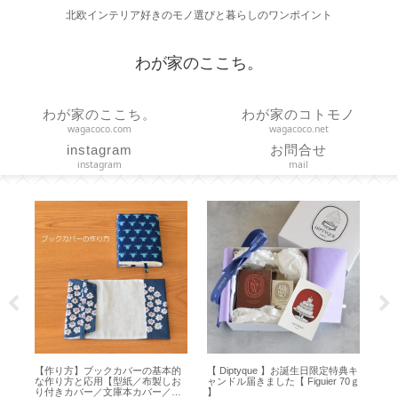
北欧インテリア好きのモノ選びと暮らしのワンポイント
わが家のここち。
わが家のここち。
わが家のコトモノ
wagacoco.com
wagacoco.net
instagram
お問合せ
instagram
mail
典キ
【 Toffy 】ハンディファン新調！
【作り方】ファスナー付きクッシ
【 
70ｇ
どれがいい？機能の選び方と使い
ョンカバー 45cm×45cm 横長一枚
デパ
方【ひんやり3Wayファン】
の生地で作る【ハンドメイド】
バッ