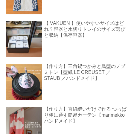
【 VAKUEN 】使いやすいサイズはど
れ？容器と水切りトレイのサイズ選び
と収納【保存容器】
【作り方】三角鍋つかみと鳥型のノブ
ミトン【型紙 LE CREUSET ／
STAUB ／ハンドメイド】
【作り方】直線縫いだけで作る つっぱ
り棒に通す簡易カーテン【marimekko
ハンドメイド】