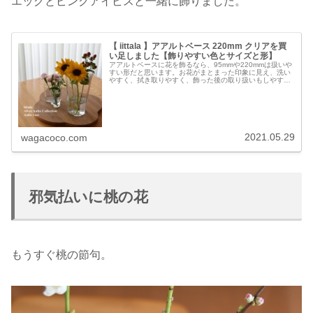
エッグとピンクアイビスと一緒に飾りました。
【 iittala 】アアルトベース 220mm クリアを買
い足しました【飾りやすい色とサイズと形】
アアルトベースに花を飾るなら、95mmや220mmは扱いや
すい形だと思います。お花がまとまった印象に見え、洗い
やすく、拭き取りやすく、飾った後の取り扱いもしやす
い。花を飾らないならば、一点で存在感のあるサイズや強
い色を選ぶのもいいですし、イ...
2021.05.29
wagacoco.com
邪気払いに桃の花
もうすぐ桃の節句。