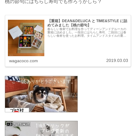
桃の節句にはちらし寿司でも作ろうかしら？
【重箱】DEAN&DELUCA と TIME&STYLE に詰
めてみました【桃の節句】
春らしい食材でお料理を作ってディーンアンドデルーカの
重箱に詰めました。一段目にはちらし寿司、二段目には春
らしい食材を使ったお料理。タイムアンドスタイルの重箱
には青山紅谷の桃の節句のお菓子。一段目にはひなあら
れ、二段目にはミニどらとみそせんべ...
2019.03.03
wagacoco.com