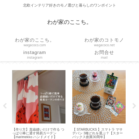
北欧インテリア好きのモノ選びと暮らしのワンポイント
わが家のここち。
わが家のここち。
わが家のコトモノ
wagacoco.com
wagacoco.net
instagram
お問合せ
instagram
mail
を
【作り方】直線縫いだけで作る つ
【 STARBUCKS 】スマトラ マサ
【 
に
っぱり棒に通す簡易カーテン
デパン 3種どれを選ぶ？【スター
ャン
・
【marimekko ハンドメイド】
バックス創業30周年】
】