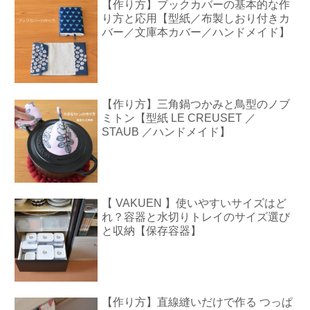
【作り方】ブックカバーの基本的な作
り方と応用【型紙／布製しおり付きカ
バー／文庫本カバー／ハンドメイド】
【作り方】三角鍋つかみと鳥型のノブ
ミトン【型紙 LE CREUSET ／
STAUB ／ハンドメイド】
【 VAKUEN 】使いやすいサイズはど
れ？容器と水切りトレイのサイズ選び
と収納【保存容器】
【作り方】直線縫いだけで作る つっぱ