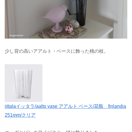
少し背の高いアアルト・ベースに飾った桃の枝。
iittalaイッタラ/aalto vase アアルト ベース/花瓶 finlandia
251mm/クリア