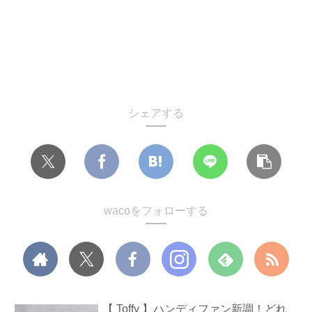
シェアする
wacoをフォローする
【 Toffy 】ハンディファン新調！どれ