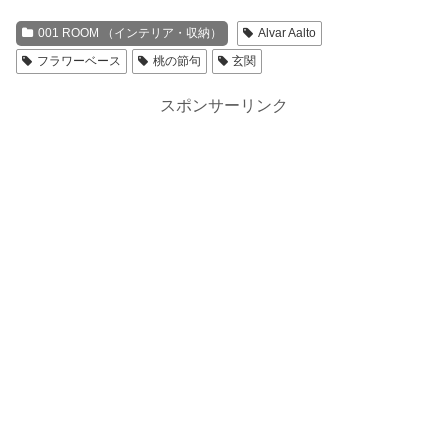
001 ROOM （インテリア・収納）
Alvar Aalto
フラワーベース
桃の節句
玄関
スポンサーリンク