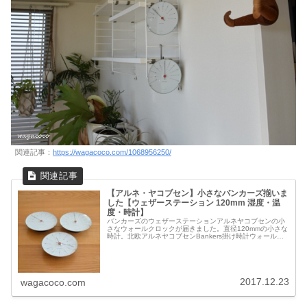
関連記事：
https://wagacoco.com/1068956250/
【アルネ・ヤコブセン】小さなバンカーズ揃いま
した【ウェザーステーション 120mm 湿度・温
度・時計】
バンカーズのウェザーステーションアルネヤコブセンの小
さなウォールクロックが届きました。直径120mmの小さな
時計。北欧アルネヤコブセンBankers掛け時計ウォールク
ロック120mm電池も小さいです！ウェザーステーションシ
リーズのウォールク...
2017.12.23
wagacoco.com