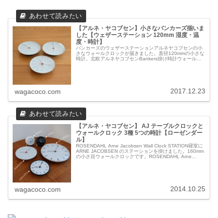
【アルネ・ヤコブセン】小さなバンカーズ揃いま
した【ウェザーステーション 120mm 湿度・温
度・時計】
バンカーズのウェザーステーションアルネヤコブセンの小
さなウォールクロックが届きました。直径120mmの小さな
時計。北欧アルネヤコブセンBankers掛け時計ウォールク
ロック120mm電池も小さいです！ウェザーステーションシ
リーズのウォールク...
2017.12.23
wagacoco.com
【アルネ・ヤコブセン】 AJ テーブルクロックと
ウォールクロック 3種 5つの時計【ローゼンダー
ル】
ROSENDAHL Arne Jacobsen Wall Clock STATION寝室に
ARNE JACOBSEN のステーションを掛けました。160mm
の小さ目ウォールクロックです。ROSENDAHL Arne
Jacobsen Wa...
2014.10.25
wagacoco.com