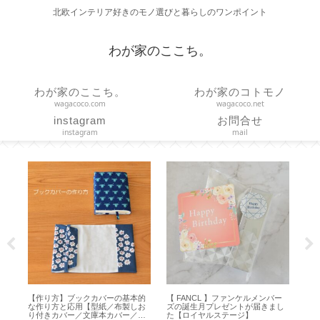
北欧インテリア好きのモノ選びと暮らしのワンポイント
わが家のここち。
わが家のここち。
わが家のコトモノ
wagacoco.com
wagacoco.net
instagram
お問合せ
instagram
mail
使
【作り方】ブックカバーの基本的
【 FANCL 】ファンケルメンバー
【
な作り方と応用【型紙／布製しお
ズの誕生月プレゼントが届きまし
Hap
り付きカバー／文庫本カバー／ハ
た【ロイヤルステージ】