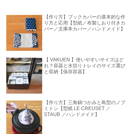
【作り方】ブックカバーの基本的な作
り方と応用【型紙／布製しおり付きカ
バー／文庫本カバー／ハンドメイド】
【 VAKUEN 】使いやすいサイズはど
れ？容器と水切りトレイのサイズ選び
と収納【保存容器】
【作り方】三角鍋つかみと鳥型のノブ
ミトン【型紙 LE CREUSET ／
STAUB ／ハンドメイド】