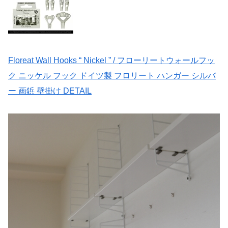
Floreat Wall Hooks “ Nickel ” / フローリートウォールフッ
ク ニッケル フック ドイツ製 フロリート ハンガー シルバ
ー 画鋲 壁掛け DETAIL