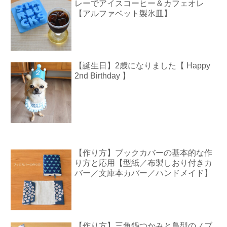
レーでアイスコーヒー＆カフェオレ
【アルファベット製氷皿】
【誕生日】2歳になりました【 Happy
2nd Birthday 】
【作り方】ブックカバーの基本的な作
り方と応用【型紙／布製しおり付きカ
バー／文庫本カバー／ハンドメイド】
【作り方】三角鍋つかみと鳥型のノブ