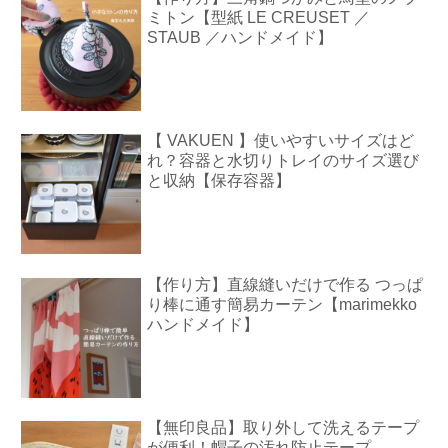
ミトン【型紙 LE CREUSET ／
STAUB ／ハンドメイド】
【 VAKUEN 】使いやすいサイズはど
れ？容器と水切りトレイのサイズ選び
と収納【保存容器】
【作り方】直線縫いだけで作る つっぱ
り棒に通す簡易カーテン【marimekko
ハンドメイド】
【無印良品】取り外して洗えるテープ
が便利！帽子の汚れ防止テープ