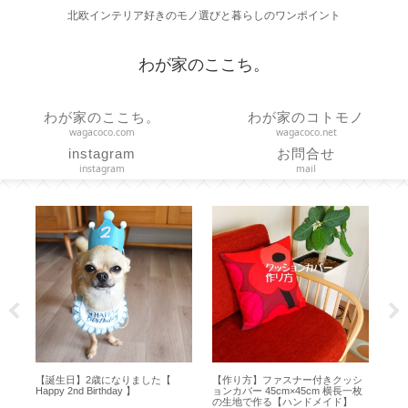
北欧インテリア好きのモノ選びと暮らしのワンポイント
わが家のここち。
わが家のここち。
わが家のコトモノ
wagacoco.com
wagacoco.net
instagram
お問合せ
instagram
mail
ア
【誕生日】2歳になりました【
【作り方】ファスナー付きクッシ
【 
ror
Happy 2nd Birthday 】
ョンカバー 45cm×45cm 横長一枚
ど
の生地で作る【ハンドメイド】
ズ