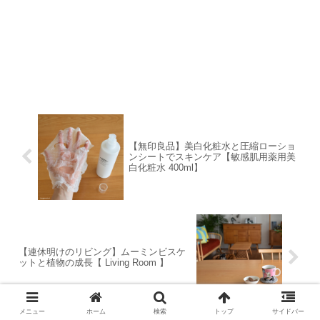
【無印良品】美白化粧水と圧縮ローショ
ンシートでスキンケア【敏感肌用薬用美
白化粧水 400ml】
【連休明けのリビング】ムーミンビスケ
ットと植物の成長【 Living Room 】
メニュー
ホーム
検索
トップ
サイドバー