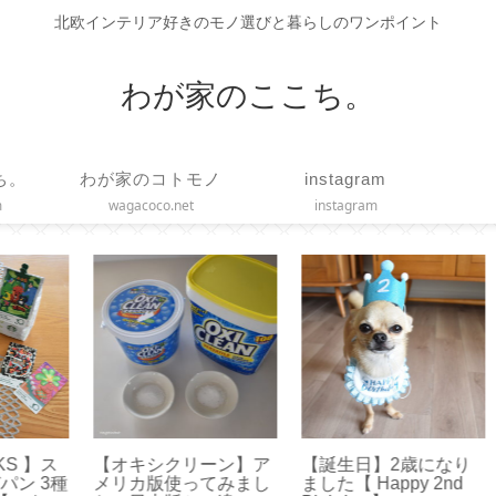
北欧インテリア好きのモノ選びと暮らしのワンポイント
わが家のここち。
ち。
わが家のコトモノ
instagram
m
wagacoco.net
instagram
】ス
【オキシクリーン】ア
【誕生日】2歳になり
【 
3種
メリカ版使ってみまし
ました【 Happy 2nd
す