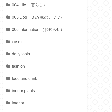
004 Life （暮らし）
005 Dog （わが家のチワワ）
006 Information （お知らせ）
cosmetic
daily tools
fashion
food and drink
indoor plants
interior