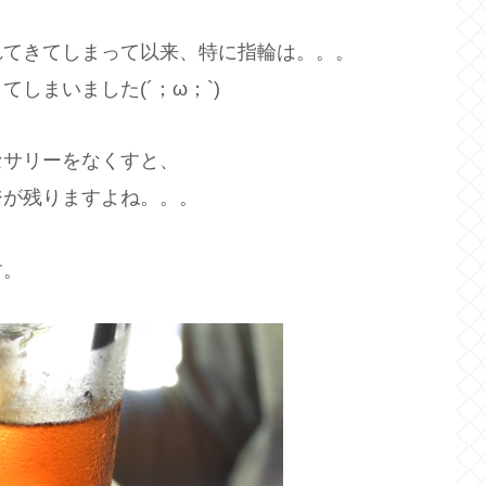
れてきてしまって以来、特に指輪は。。。
しまいました(´；ω；`)
セサリーをなくすと、
ジが残りますよね。。。
す。