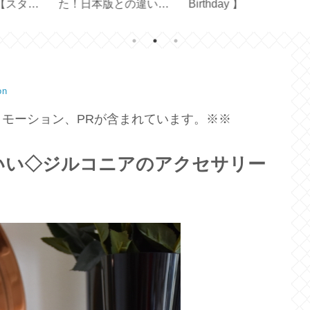
ター
た！日本版との違い
Birthday 】
器
年】
は？【 OXICLEAN 】
イ
容
on
モーション、PRが含まれています。※※
いい◇ジルコニアのアクセサリー