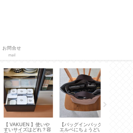
お問合せ
mail
VAKUEN 】使いや
【バッグインバッグ】
【 Diptyqu
いサイズはどれ？容
エルベにちょうどいい
日限定特典キ