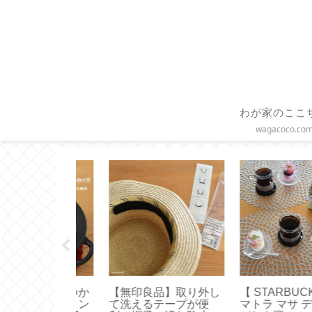
わが家のここ
wagacoco.co
】三角鍋つか
【無印良品】取り外し
【 STARBUCKS 
のノブミトン
て洗えるテープが便
マトラ マサ デパン 