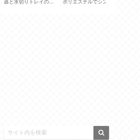
と水切りトレイのサ
ポリエステルでシンプ
届きました【 Fi
ズ選びと収納【保存
ル軽量【707C 704GP
70ｇ 】
器】
725GP】