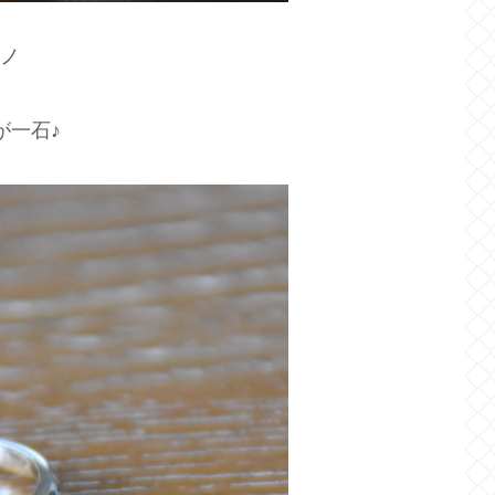
)ノ
が一石♪