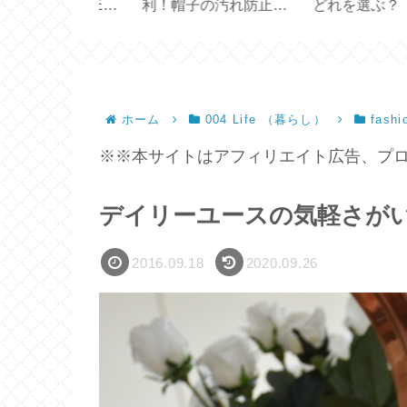
 CREUSET
利！帽子の汚れ防止テ
どれを選ぶ？【ス
UB ／ハンドメ
ープ
バックス創業30周
ホーム
004 Life （暮らし）
fashi
※※本サイトはアフィリエイト広告、プロ
デイリーユースの気軽さが
2016.09.18
2020.09.26