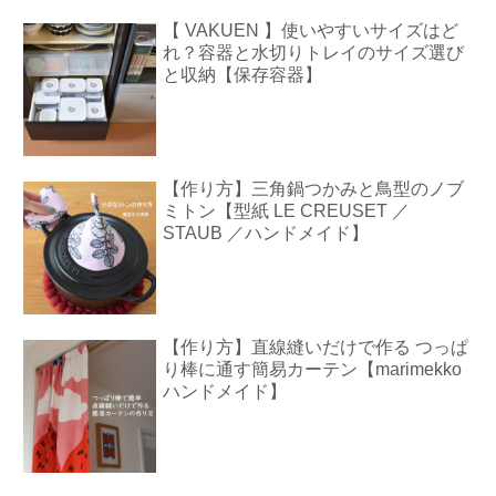
【 VAKUEN 】使いやすいサイズはど
れ？容器と水切りトレイのサイズ選び
と収納【保存容器】
【作り方】三角鍋つかみと鳥型のノブ
ミトン【型紙 LE CREUSET ／
STAUB ／ハンドメイド】
【作り方】直線縫いだけで作る つっぱ
り棒に通す簡易カーテン【marimekko
ハンドメイド】