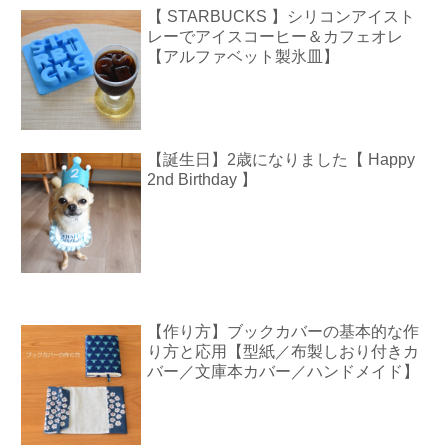
【 STARBUCKS 】シリコンアイスト
レーでアイスコーヒー＆カフェオレ
【アルファベット製氷皿】
【誕生日】2歳になりました【 Happy
2nd Birthday 】
【作り方】ブックカバーの基本的な作
り方と応用【型紙／布製しおり付きカ
バー／文庫本カバー／ハンドメイド】