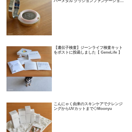
バーメタル クッションファンデーション
SPF50+/PA+++】
【遺伝子検査】ジーンライフ検査キット
をポストに投函しました【 GeneLife 】
こんにゃく由来のスキンケアでクレンジ
ングからUVカットまで◇Moonyu