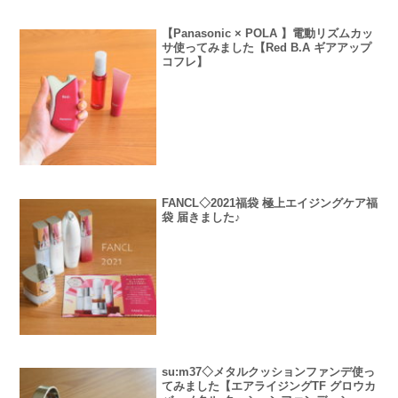
【Panasonic × POLA 】電動リズムカッ
サ使ってみました【Red B.A ギアアップ
コフレ】
FANCL◇2021福袋 極上エイジングケア福
袋 届きました♪
su:m37◇メタルクッションファンデ使っ
てみました【エアライジングTF グロウカ