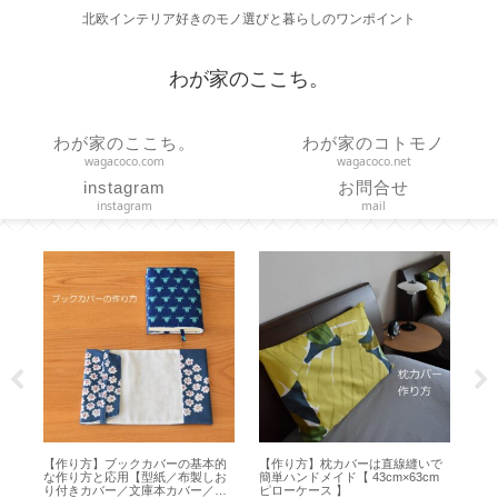
北欧インテリア好きのモノ選びと暮らしのワンポイント
わが家のここち。
わが家のここち。
わが家のコトモノ
wagacoco.com
wagacoco.net
instagram
お問合せ
instagram
mail
で
【 STARBUCKS 】スマトラ マサ
【作り方】直線縫いだけで作る つ
【
m
デパン 3種どれを選ぶ？【スター
っぱり棒に通す簡易カーテン
Hap
バックス創業30周年】
【marimekko ハンドメイド】