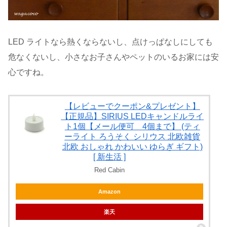
LED ライトなら熱くならないし、点けっぱなしにしても
危なくないし、小さなお子さんやペットのいるお家には安
心ですね。
【レビューでクーポン&プレゼント】
【正規品】SIRIUS LEDキャンドルライ
ト1個【メール便可 4個まで】 (ティ
ーライト ろうそく シリウス 北欧雑貨
北欧 おしゃれ かわいい ゆらぎ ギフト)
[ 新生活 ]
Red Cabin
Amazon
楽天