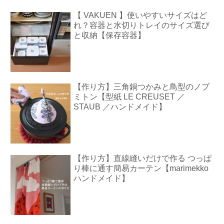
【 VAKUEN 】使いやすいサイズはど
れ？容器と水切りトレイのサイズ選び
と収納【保存容器】
【作り方】三角鍋つかみと鳥型のノブ
ミトン【型紙 LE CREUSET ／
STAUB ／ハンドメイド】
【作り方】直線縫いだけで作る つっぱ
り棒に通す簡易カーテン【marimekko
ハンドメイド】