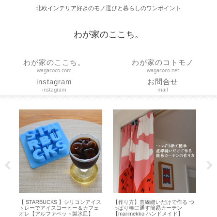
北欧インテリア好きのモノ選びと暮らしのワンポイント
わが家のここち。
わが家のここち。
わが家のコトモノ
wagacoco.com
wagacoco.net
instagram
お問合せ
instagram
mail
ズは
【 STARBUCKS 】シリコンアイス
【作り方】直線縫いだけで作る つ
【
イ
トレーでアイスコーヒー＆カフェ
っぱり棒に通す簡易カーテン
ョン
オレ【アルファベット製氷皿】
【marimekko ハンドメイド】
の