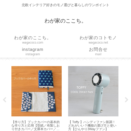
北欧インテリア好きのモノ選びと暮らしのワンポイント
わが家のここち。
わが家のここち。
わが家のコトモノ
wagacoco.com
wagacoco.net
instagram
お問合せ
instagram
mail
ズは
【作り方】ブックカバーの基本的
【 Toffy 】ハンディファン新調！
【H
イ
な作り方と応用【型紙／布製しお
どれがいい？機能の選び方と使い
方
り付きカバー／文庫本カバー／ハ
方【ひんやり3Wayファン】
オ 