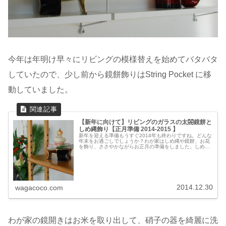
今年は年明け早々にリビングの模様替えを始めてバタバタ
していたので、少し前から鏡餅飾りはString Pocket に移
動していました。
【新年に向けて】リビングのガラスの太閤鏡餅と
しめ縄飾り【正月準備 2014-2015 】
新年を迎える準備もうすぐ2014年も終わりですね。どんな
年末をお過ごしでしょうか？わが家はしめ縄や鏡餅、お花
を飾り、ささやかながらお正月の準備をしました。しめ縄
飾り12月上旬にしめ縄飾りを3つ作りました。一番大きな
しめ飾りは玄関の扉に。二つ...
2014.12.30
wagacoco.com
わが家の鏡開きはお米を取り出して、硝子の器を綺麗に洗