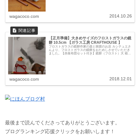
2014.10.26
wagacoco.com
【正月準備】大きめサイズのフロストガラスの鏡
餅 10.5cm 【ガラス工房 CRAFTHOUSE 】
フロストガラスの鏡餅作家の器と雑貨のお店 カシテュエさ
んより、フロストガラスの鏡餅をおためしさせていただき
ました。【赤座布団セット付き】鏡餅（フロスト）大 箱入
り＜ガラス工房CRAFTHOUSE＞ガラス職人手作り。大き
めサイズのガラスの鏡餅...
2018.12.01
wagacoco.com
最後まで読んでくださってありがとうございます。
ブログランキング応援クリックをお願いします！