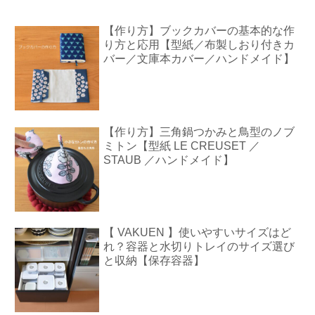
【作り方】ブックカバーの基本的な作
り方と応用【型紙／布製しおり付きカ
バー／文庫本カバー／ハンドメイド】
【作り方】三角鍋つかみと鳥型のノブ
ミトン【型紙 LE CREUSET ／
STAUB ／ハンドメイド】
【 VAKUEN 】使いやすいサイズはど
れ？容器と水切りトレイのサイズ選び
と収納【保存容器】