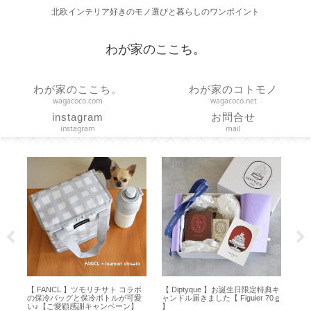
北欧インテリア好きのモノ選びと暮らしのワンポイント
わが家のここち。
わが家のここち。
わが家のコトモノ
wagacoco.com
wagacoco.net
instagram
お問合せ
instagram
mail
イス
【 FANCL 】ツモリチサト コラボ
【 Diptyque 】お誕生日限定特典キ
【
ェ
の保冷バッグと保冷ボトルが可愛
ャンドル届きました【 Figuier 70ｇ
な
い♪【ご愛顧感謝キャンペーン】
】
り