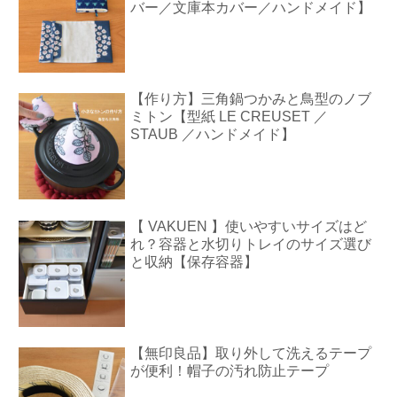
バー／文庫本カバー／ハンドメイド】
【作り方】三角鍋つかみと鳥型のノブ
ミトン【型紙 LE CREUSET ／
STAUB ／ハンドメイド】
【 VAKUEN 】使いやすいサイズはど
れ？容器と水切りトレイのサイズ選び
と収納【保存容器】
【無印良品】取り外して洗えるテープ
が便利！帽子の汚れ防止テープ