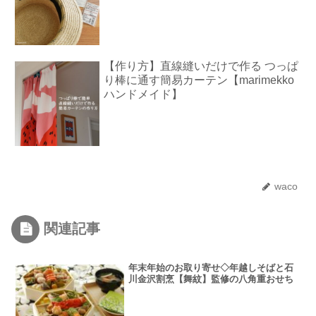
【作り方】直線縫いだけで作る つっぱ
り棒に通す簡易カーテン【marimekko
ハンドメイド】
waco
関連記事
年末年始のお取り寄せ◇年越しそばと石
川金沢割烹【舞紋】監修の八角重おせち