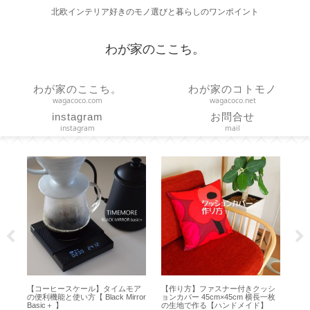
北欧インテリア好きのモノ選びと暮らしのワンポイント
わが家のここち。
わが家のここち。
わが家のコトモノ
wagacoco.com
wagacoco.net
instagram
お問合せ
instagram
mail
【コーヒースケール】タイムモア
【作り方】ファスナー付きクッシ
【
の便利機能と使い方【 Black Mirror
ョンカバー 45cm×45cm 横長一枚
な
Basic＋ 】
の生地で作る【ハンドメイド】
り