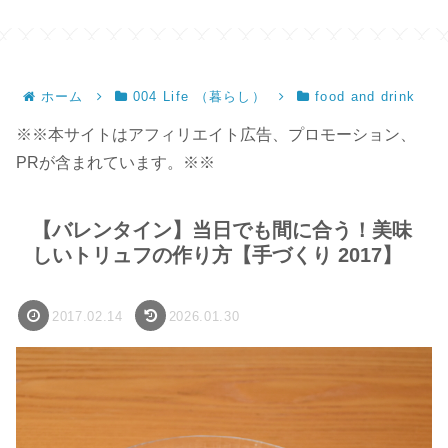
ン
ホーム
004 Life （暮らし）
food and drink
※※本サイトはアフィリエイト広告、プロモーション、
PRが含まれています。※※
【バレンタイン】当日でも間に合う！美味
しいトリュフの作り方【手づくり 2017】
2017.02.14
2026.01.30