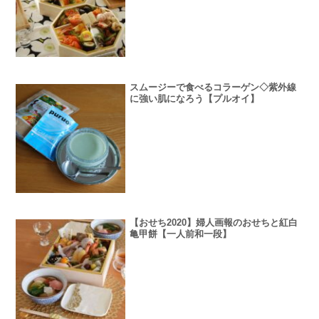
スムージーで食べるコラーゲン◇紫外線
に強い肌になろう【プルオイ】
【おせち2020】婦人画報のおせちと紅白
亀甲餅【一人前和一段】