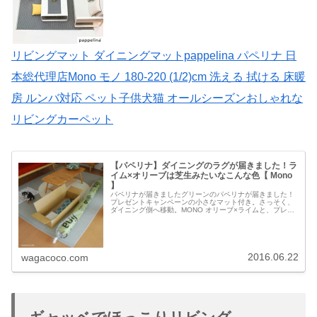
リビングマット ダイニングマットpappelina パペリナ 日
本総代理店Mono モノ 180-220 (1/2)cm 洗える 拭ける 床暖
房 ルンバ対応 ペット子供犬猫 オールシーズンおしゃれな
リビングカーペット
【パペリナ】ダイニングのラグが届きました！ラ
イム×オリーブは芝生みたいなこんな色【 Mono
】
パペリナが届きましたグリーンのパペリナが届きました！
プレゼントキャンペーンの小さなマット付き。さっそく、
ダイニング側へ移動。MONO オリーブ×ライムと、プレゼ
ントキャンペーンのANTS ぺトロール。pappelina パペリ
ナ 日本総代理...
2016.06.22
wagacoco.com