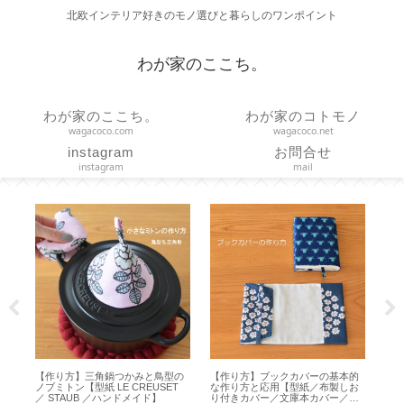
北欧インテリア好きのモノ選びと暮らしのワンポイント
わが家のここち。
わが家のここち。
わが家のコトモノ
wagacoco.com
wagacoco.net
instagram
お問合せ
instagram
mail
で
【作り方】三角鍋つかみと鳥型の
【作り方】ブックカバーの基本的
【 
m
ノブミトン【型紙 LE CREUSET
な作り方と応用【型紙／布製しお
ど
／ STAUB ／ハンドメイド】
り付きカバー／文庫本カバー／ハ
ズ