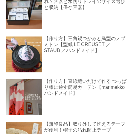
れ？容器と水切りトレイのサイズ選び
と収納【保存容器】
【作り方】三角鍋つかみと鳥型のノブ
ミトン【型紙 LE CREUSET ／
STAUB ／ハンドメイド】
【作り方】直線縫いだけで作る つっぱ
り棒に通す簡易カーテン【marimekko
ハンドメイド】
【無印良品】取り外して洗えるテープ
が便利！帽子の汚れ防止テープ