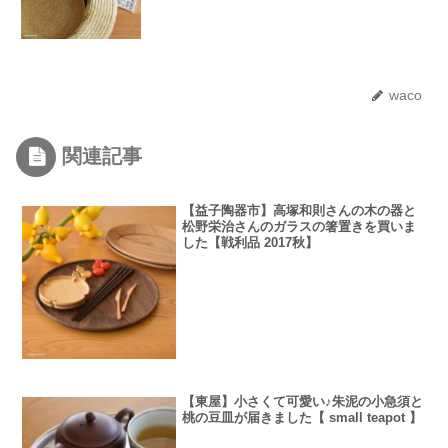
waco
関連記事
【益子陶器市】高塚和則さんの木の器と
松野栄治さんのガラスの箸置きを買いま
した【戦利品 2017秋】
【東屋】小さくて可愛い♪朱泥の小急須と
桃の豆皿が届きました【 small teapot 】