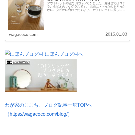
アウトレットの初売りに行ってきました。お目当てはコチ
ラ。タピオのサケグラスです。甘酒にハマったのをきっか
けに、タピオに合わせたくなり、アウトレットに探しに行
きました。お正月用に用意した甘酒と食用金箔で…冷やし
た甘酒タピオに注ぐとビシソワーズ...
2015.01.03
wagacoco.com
わが家のここち。ブログ記事一覧TOPへ
（https://wagacoco.com/blog/）