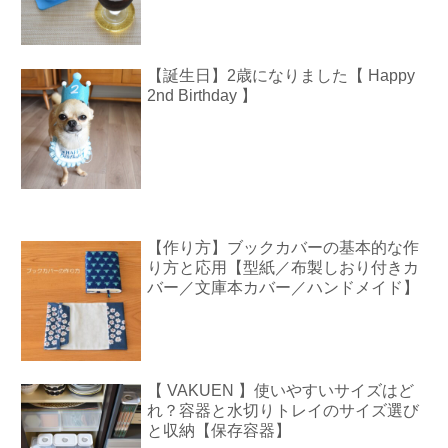
【誕生日】2歳になりました【 Happy
2nd Birthday 】
【作り方】ブックカバーの基本的な作
り方と応用【型紙／布製しおり付きカ
バー／文庫本カバー／ハンドメイド】
【 VAKUEN 】使いやすいサイズはど
れ？容器と水切りトレイのサイズ選び
と収納【保存容器】