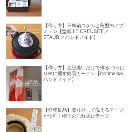
【作り方】三角鍋つかみと鳥型のノブ
ミトン【型紙 LE CREUSET ／
STAUB ／ハンドメイド】
【作り方】直線縫いだけで作る つっぱ
り棒に通す簡易カーテン【marimekko
ハンドメイド】
【無印良品】取り外して洗えるテープ
が便利！帽子の汚れ防止テープ