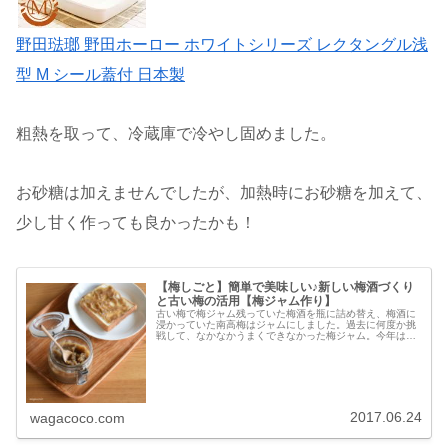
野田琺瑯 野田ホーロー ホワイトシリーズ レクタングル浅
型 M シール蓋付 日本製
粗熱を取って、冷蔵庫で冷やし固めました。
お砂糖は加えませんでしたが、加熱時にお砂糖を加えて、
少し甘く作っても良かったかも！
【梅しごと】簡単で美味しい♪新しい梅酒づくり
と古い梅の活用【梅ジャム作り】
古い梅で梅ジャム残っていた梅酒を瓶に詰め替え、梅酒に
浸かっていた南高梅はジャムにしました。過去に何度か挑
戦して、なかなかうまくできなかった梅ジャム。今年は美
味しく出来上がりました♪これまで、黄熟した南高梅を生の
まま煮たり、生の梅を冷凍してか...
2017.06.24
wagacoco.com