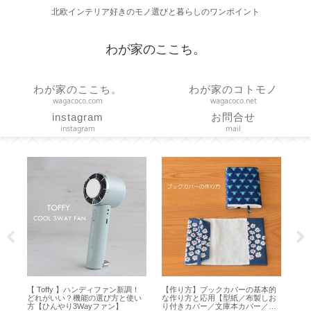
北欧インテリア好きのモノ選びと暮らしのワンポイント
わが家のここち。
わが家のここち。
わが家のコトモノ
wagacoco.com
wagacoco.net
instagram
お問合せ
instagram
mail
で
【 Toffy 】ハンディファン新調！
【作り方】ブックカバーの基本的
【 
m
どれがいい？機能の選び方と使い
な作り方と応用【型紙／布製しお
ャン
方【ひんやり3Wayファン】
り付きカバー／文庫本カバー／ハ
】