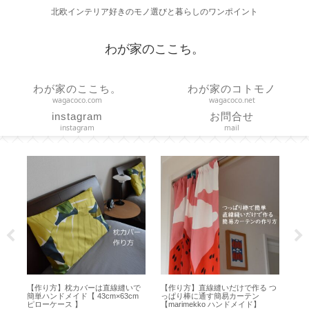
北欧インテリア好きのモノ選びと暮らしのワンポイント
わが家のここち。
わが家のここち。
わが家のコトモノ
wagacoco.com
wagacoco.net
instagram
お問合せ
instagram
mail
ズは
【作り方】枕カバーは直線縫いで
【作り方】直線縫いだけで作る つ
【
イ
簡単ハンドメイド【 43cm×63cm
っぱり棒に通す簡易カーテン
ー
ピローケース 】
【marimekko ハンドメイド】
プ