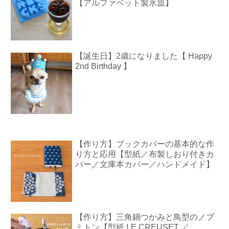
【アルファベット製氷皿】
【誕生日】2歳になりました【 Happy
2nd Birthday 】
【作り方】ブックカバーの基本的な作
り方と応用【型紙／布製しおり付きカ
バー／文庫本カバー／ハンドメイド】
【作り方】三角鍋つかみと鳥型のノブ
ミトン【型紙 LE CREUSET ／