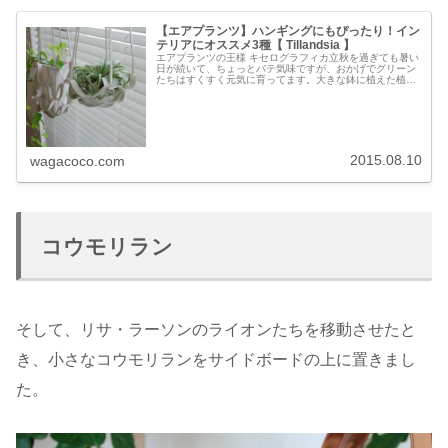
【エアプランツ】ハンギングにもぴったり！イン
テリアにオススメ3種【 Tillandsia 】
エアプランツの王様 キセログラフィカ立秋を過ぎても暑い
日が続いて、ちょっとバテ気味ですが、おかげでグリーン
たちはすくすく元気に育ってます。大きな鉢に植えた植物
たち、特にウンベラータの成長が著しいですが、小さなグ
リーンも元気です。窓辺にレザー...
2015.08.10
wagacoco.com
コウモリラン
そして、リサ・ラーソンのライオンたちを移動させたと
き、小さなコウモリランをサイドボードの上に置きまし
た。