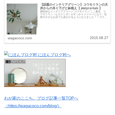
【話題のインテリアグリーン】コウモリランの天
井からの吊り下げと鉢植え【 platycerium 】
個性的なインテリアグリーン”コウモリラン”ここ最近、コ
ウモリラン（ビカクシダ）がすっかりメジャーになり、近
所の小さなお店でも見かけるようになりました＾＾コウモ
リのはねのようにも、鹿の角のようにも見える葉。ビカク
を漢字で書くと、麋角（オオシカ...
2015.08.27
wagacoco.com
わが家のここち。ブログ記事一覧TOPへ
（https://wagacoco.com/blog/）