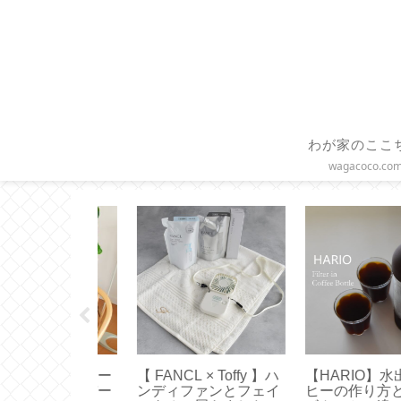
わが家のここ
wagacoco.co
 × Toffy 】ハ
【HARIO】水出しコー
【作り方】枕カバ
ァンとフェイ
ヒーの作り方とお茶用
直線縫いで簡単ハ