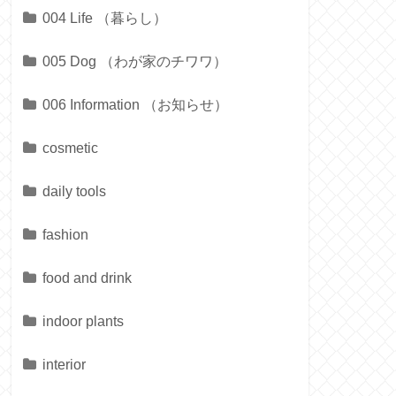
004 Life （暮らし）
005 Dog （わが家のチワワ）
006 Information （お知らせ）
cosmetic
daily tools
fashion
food and drink
indoor plants
interior