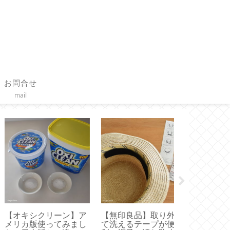
お問合せ
mail
無印良品】取り外し
【 Toffy 】ハンディフ
【 VAKUEN
洗えるテープが便
ァン新調！どれがい
すいサイズは