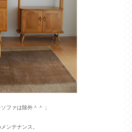
チソファは除外＾＾；
のメンテナンス。