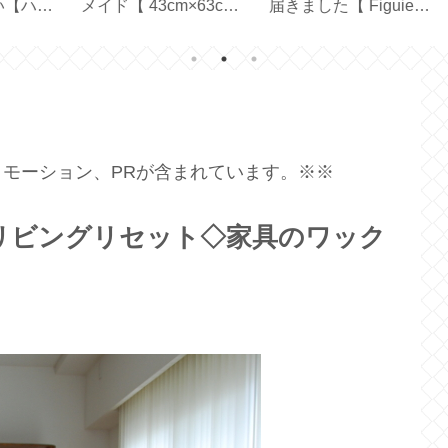
cm
届きました【 Figuier
た！日本版との違い
利
70ｇ 】
は？【 OXICLEAN 】
ー
）
モーション、PRが含まれています。※※
リビングリセット◇家具のワック