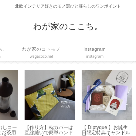
北欧インテリア好きのモノ選びと暮らしのワンポイント
わが家のここち。
ち。
わが家のコトモノ
instagram
m
wagacoco.net
instagram
ーは
【 Diptyque 】お誕生
【オキシクリーン】ア
【
ンド
日限定特典キャンドル
メリカ版使ってみまし
て