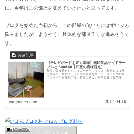
に、今年はこの部屋を変えていきたいと思ってます。
ブログを始めた当初から、この部屋の使い方にはずいぶん
悩みましたが、ようやく、具体的な部屋作りが進みそうで
す。
【テレビボードを置く準備】無印良品サイドテー
ブルと Stool 60【和室の模様替え】
和室の模様替えもんすけコーナーにつづき、和室も模様替
え準備中。和室にテレビ用の家具を置いて、リビングのサ
ウンドバーを移動予定。和室に新しい家具を迎える準備で
す。Beforeアーコールのローボードをコンランショップの
テレビボードに替えることに...
2017.04.16
wagacoco.com