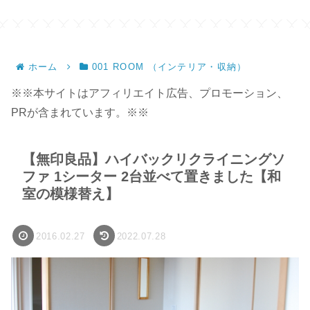
サ
ホーム
001 ROOM （インテリア・収納）
※※本サイトはアフィリエイト広告、プロモーション、
PRが含まれています。※※
【無印良品】ハイバックリクライニングソ
ファ 1シーター 2台並べて置きました【和
室の模様替え】
2016.02.27
2022.07.28