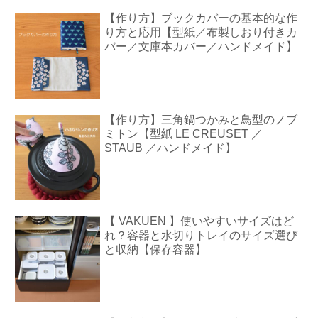
【作り方】ブックカバーの基本的な作
り方と応用【型紙／布製しおり付きカ
バー／文庫本カバー／ハンドメイド】
【作り方】三角鍋つかみと鳥型のノブ
ミトン【型紙 LE CREUSET ／
STAUB ／ハンドメイド】
【 VAKUEN 】使いやすいサイズはど
れ？容器と水切りトレイのサイズ選び
と収納【保存容器】