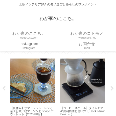
北欧インテリア好きのモノ選びと暮らしのワンポイント
わが家のここち。
わが家のここち。
わが家のコトモノ
wagacoco.com
wagacoco.net
instagram
お問合せ
instagram
mail
ち
【夏休み】サマーシュトーレンと
【コーヒースケール】タイムモア
【
プ
楽天お買い物マラソンと scope ア
の便利機能と使い方【 Black Mirror
ハ
ウトレット【2026年8月】
Basic＋ 】
吊