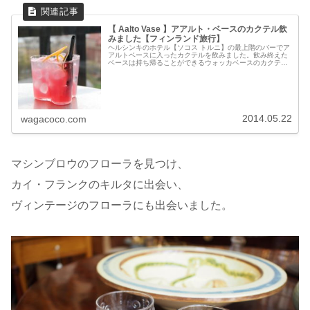
【 Aalto Vase 】アアルト・ベースのカクテル飲
みました【フィンランド旅行】
ヘルシンキのホテル【ソコス トルニ】の最上階のバーでア
アルトベースに入ったカクテルを飲みました。飲み終えた
ベースは持ち帰ることができるウォッカベースのカクテ
ル。ベース込みで54ユーロで、旅の思い出にぴったりの一
杯です。アアルトベースのカクテ...
2014.05.22
wagacoco.com
マシンブロウのフローラを見つけ、
カイ・フランクのキルタに出会い、
ヴィンテージのフローラにも出会いました。