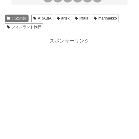
北欧の旅
ARABIA
artek
iittala
marimekko
フィンランド旅行
スポンサーリンク