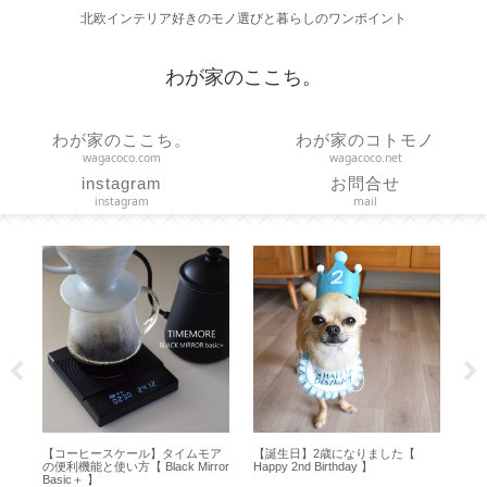
北欧インテリア好きのモノ選びと暮らしのワンポイント
わが家のここち。
わが家のここち。
わが家のコトモノ
wagacoco.com
wagacoco.net
instagram
お問合せ
instagram
mail
ズは
【コーヒースケール】タイムモア
【誕生日】2歳になりました【
【
イ
の便利機能と使い方【 Black Mirror
Happy 2nd Birthday 】
ョン
Basic＋ 】
の