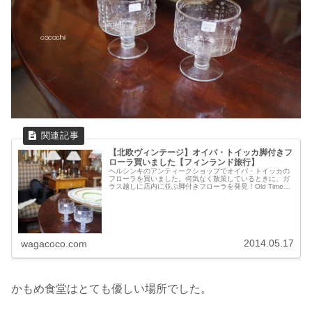
【北欧ヴィンテージ】オイバ・トイッカ脚付きフ
ローラ買いました【フィンランド旅行】
ヘルシンキのアンティークショップでオイバ・トイッカの
フローラを買いました。何気なく散策しているときに、ガ
ラス越しに店内に並ぶ脚付きフローラを発見！Old Times
というお店です。店内には所狭しと家具や食器などが並ん
でいました。通りに面し...
2014.05.17
wagacoco.com
かもめ食堂はとても優しい場所でした。