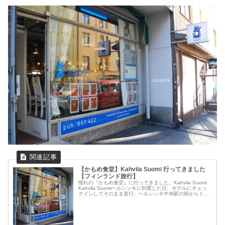
【かもめ食堂】Kahvila Suomi 行ってきました
【フィンランド旅行】
憧れの『かもめ食堂』に行ってきました。Kahvila Suomi
Kahvila Suomiヘルシンキに到着した日、ホテルにチェッ
クインしてそのまま直行。ヘルシンキ中央駅の前からトラ
ムで一本。（Google マップ より画像お借りして経路描...