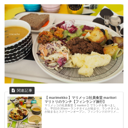
【 marimekko 】マリメッコ社員食堂 maritori
マリトリのランチ【フィンランド旅行】
マリメッコの社員食堂【 maritori 】でランチを食べまし
た。平日10:30am～ランチタイムが始まり、ランチタイム
が始まるとスクリーンオープン。フィンランドのマリメッ
コ本社の『maritori （マリトリ）』は一般開放されている
社員食...