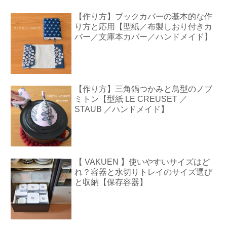
【作り方】ブックカバーの基本的な作
り方と応用【型紙／布製しおり付きカ
バー／文庫本カバー／ハンドメイド】
【作り方】三角鍋つかみと鳥型のノブ
ミトン【型紙 LE CREUSET ／
STAUB ／ハンドメイド】
【 VAKUEN 】使いやすいサイズはど
れ？容器と水切りトレイのサイズ選び
と収納【保存容器】