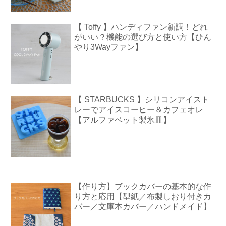
【 Toffy 】ハンディファン新調！どれ
がいい？機能の選び方と使い方【ひん
やり3Wayファン】
【 STARBUCKS 】シリコンアイスト
レーでアイスコーヒー＆カフェオレ
【アルファベット製氷皿】
【作り方】ブックカバーの基本的な作
り方と応用【型紙／布製しおり付きカ
バー／文庫本カバー／ハンドメイド】