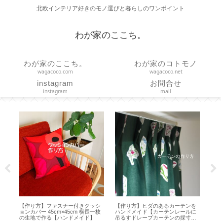
北欧インテリア好きのモノ選びと暮らしのワンポイント
わが家のここち。
わが家のここち。
わが家のコトモノ
wagacoco.com
wagacoco.net
instagram
お問合せ
instagram
mail
作り
【作り方】ファスナー付きクッシ
【作り方】ヒダのあるカーテンを
【 
リ
ョンカバー 45cm×45cm 横長一枚
ハンドメイド【カーテンレールに
ャン
の生地で作る【ハンドメイド】
吊るすドレープカーテンの採寸・
】