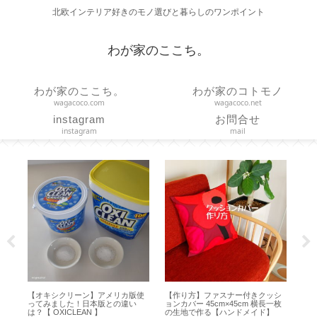
北欧インテリア好きのモノ選びと暮らしのワンポイント
わが家のここち。
わが家のここち。
わが家のコトモノ
wagacoco.com
wagacoco.net
instagram
お問合せ
instagram
mail
オキシクリーン】アメリカ版使
【作り方】ファスナー付きクッシ
【作り方】直線
てみました！日本版との違い
ョンカバー 45cm×45cm 横長一枚
っぱり棒に通す
【 OXICLEAN 】
の生地で作る【ハンドメイド】
【marimekk