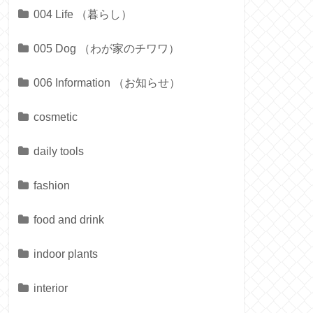
004 Life （暮らし）
005 Dog （わが家のチワワ）
006 Information （お知らせ）
cosmetic
daily tools
fashion
food and drink
indoor plants
interior