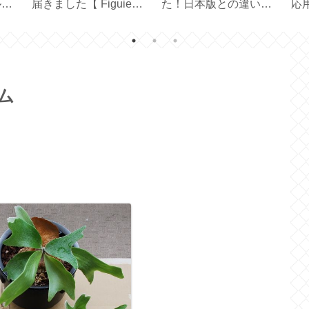
一枚
Birthday 】
メイド【 43cm×63cm
い
ンド
ピローケース 】
い
フ
ム