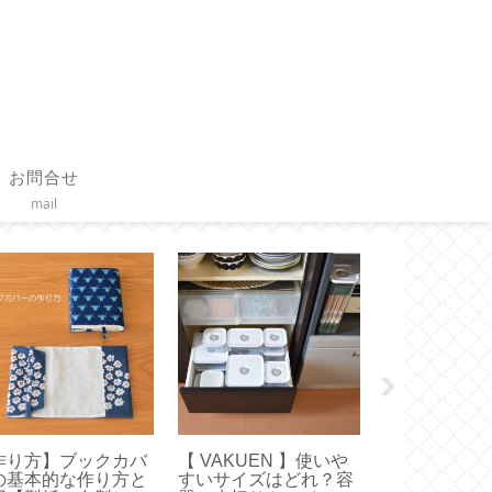
お問合せ
mail
Toffy 】ハンディフ
【作り方】三角鍋つか
【コーヒース
ン新調！どれがい
みと鳥型のノブミトン
タイムモアの