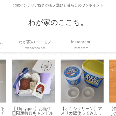
北欧インテリア好きのモノ選びと暮らしのワンポイント
わが家のここち。
ち。
わが家のコトモノ
instagram
m
wagacoco.net
instagram
ナー
【誕生日】2歳になり
【作り方】枕カバーは
【 
バー
ました【 Happy 2nd
直線縫いで簡単ハンド
ァ