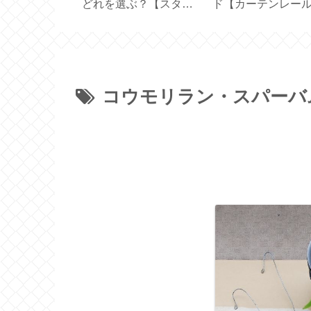
りトレイのサ
利！帽子の汚れ防止テ
45cm×45cm 横長
と収納【保存
ープ
の生地で作る【ハ
メイド】
コウモリラン・スパーバ