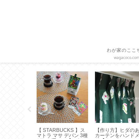
わが家のここ
wagacoco.co
UEN 】使いや
【無印良品】取り外し
【作り方】ファス
ズはどれ？容
て洗えるテープが便
付きクッションカ