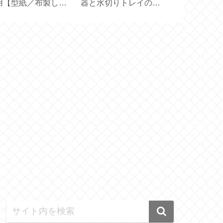
？機能の選び方と使
【型紙 LE CREUSET
と使い方【 Bl
方【ひんやり3Way
／ STAUB ／ハンドメ
Mirror Basic
ァン】
イド】