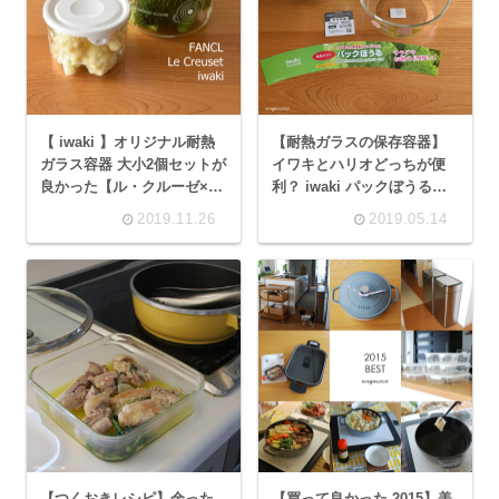
【 iwaki 】オリジナル耐熱
【耐熱ガラスの保存容器】
ガラス容器 大小2個セットが
イワキとハリオどっちが便
良かった【ル・クルーゼ×フ
利？ iwaki パックぼうる買
ァンケル】
いました
2019.11.26
2019.05.14
【つくおきレシピ】余った
【買って良かった 2015】美