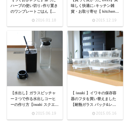
ハーブの使い切り♪作り置き
味しく快適に♪キッチン雑
のワンプレートごはん【チ
貨・お取り寄せ【 kitchen
キンのハーブ焼き】
】
2016.01.18
2015.12.19
【水出し】ガラスピッチャ
【 iwaki 】イワキの保存容
ー２つで作る水出しコーヒ
器のフタを買い替えました
ーの作り方【iwaki スクエア
【耐熱ガラス パック&レン
サーバー】
ジ ホワイト】
2015.06.19
2015.05.16