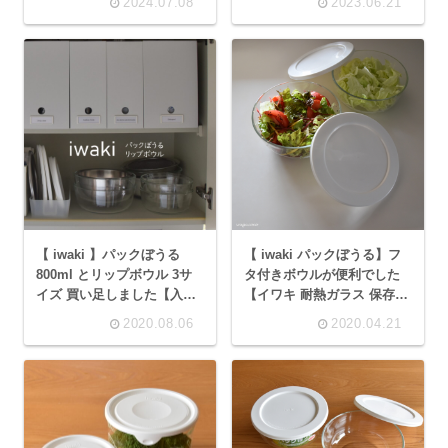
2024.07.08
2023.06.21
【 iwaki 】パックぼうる
【 iwaki パックぼうる】フ
800ml とリップボウル 3サ
タ付きボウルが便利でした
イズ 買い足しました【入れ
【イワキ 耐熱ガラス 保存容
子収納】
器 1.3L】
2020.08.06
2020.04.21