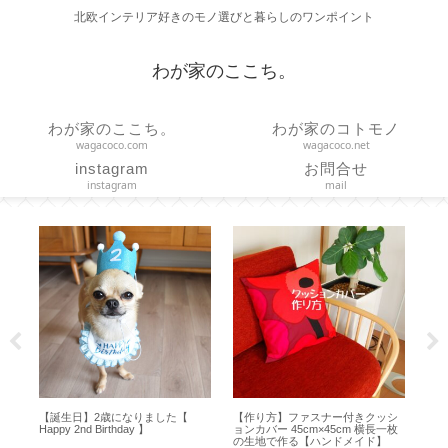
北欧インテリア好きのモノ選びと暮らしのワンポイント
わが家のここち。
わが家のここち。
わが家のコトモノ
wagacoco.com
wagacoco.net
instagram
お問合せ
instagram
mail
ア
【誕生日】2歳になりました【
【作り方】ファスナー付きクッシ
【 
ror
Happy 2nd Birthday 】
ョンカバー 45cm×45cm 横長一枚
ど
の生地で作る【ハンドメイド】
方【