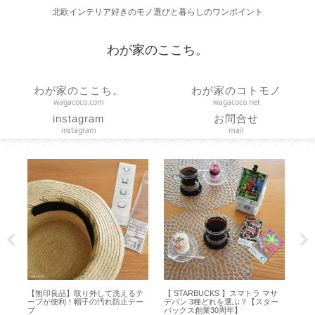
北欧インテリア好きのモノ選びと暮らしのワンポイント
わが家のここち。
わが家のここち。
わが家のコトモノ
wagacoco.com
wagacoco.net
instagram
お問合せ
instagram
mail
品】取り外して洗えるテ
【 STARBUCKS 】スマトラ マサ
【夏休み】サマーシ
利！帽子の汚れ防止テー
デパン 3種どれを選ぶ？【スター
楽天お買い物マラソンと 
バックス創業30周年】
ウトレット【2026年