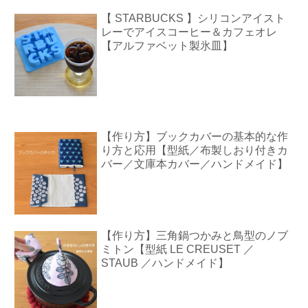
【 STARBUCKS 】シリコンアイスト
レーでアイスコーヒー＆カフェオレ
【アルファベット製氷皿】
【作り方】ブックカバーの基本的な作
り方と応用【型紙／布製しおり付きカ
バー／文庫本カバー／ハンドメイド】
【作り方】三角鍋つかみと鳥型のノブ
ミトン【型紙 LE CREUSET ／
STAUB ／ハンドメイド】