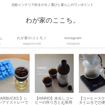
北欧インテリア好きのモノ選びと暮らしのワンポイント
わが家のここち。
ち。
わが家のコトモノ
instagram
m
wagacoco.net
instagram
ル】
【誕生日】2歳になり
【 STARBUCKS 】ス
【 
機能
ました【 Happy 2nd
マトラ マサ デパン 3種
日