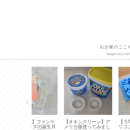
わが家のここ
wagacoco.co
BUCKS 】シ
【HARIO】水出しコー
【コーヒースケー
イストレーで
ヒーの作り方とお茶用
タイムモアの便利