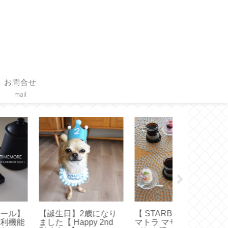
お問合せ
mail
Diptyque 】お誕生
【作り方】ブックカバ
【作り方】三
限定特典キャンドル
ーの基本的な作り方と
みと鳥型のノ