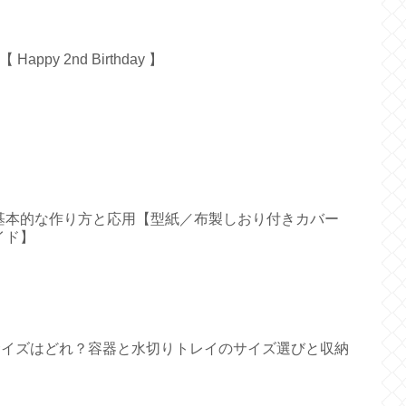
py 2nd Birthday 】
基本的な作り方と応用【型紙／布製しおり付きカバー
イド】
すいサイズはどれ？容器と水切りトレイのサイズ選びと収納