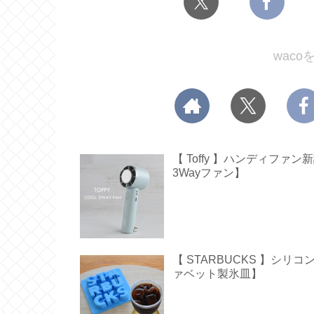
wac
【 Toffy 】ハンディフ
3Wayファン】
【 STARBUCKS 】シ
ァベット製氷皿】