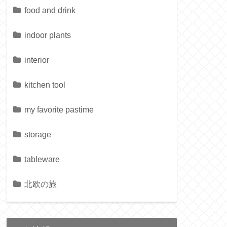
food and drink
indoor plants
interior
kitchen tool
my favorite pastime
storage
tableware
北欧の旅