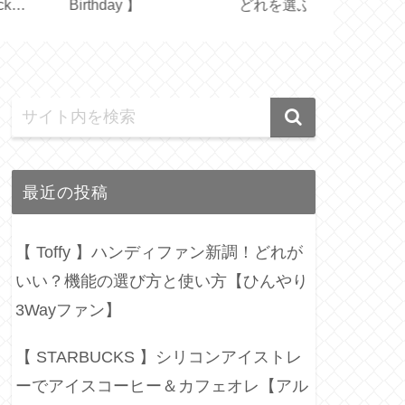
ました【 Figuier
応用【型紙／布製しお
【型紙 LE C
ｇ 】
り付きカバー／文庫本
／ STAUB 
カバー／ハンドメイ
イド】
ド】
最近の投稿
【 Toffy 】ハンディファン新調！どれが
いい？機能の選び方と使い方【ひんやり
3Wayファン】
【 STARBUCKS 】シリコンアイストレ
ーでアイスコーヒー＆カフェオレ【アル