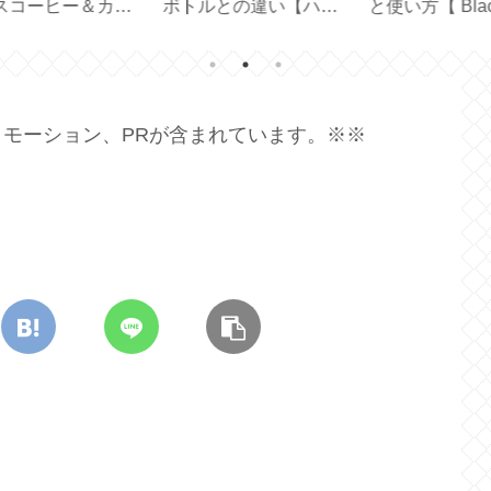
Birthday 】
どれを選ぶ？【スター
届き
バックス創業30周年】
70
モーション、PRが含まれています。※※