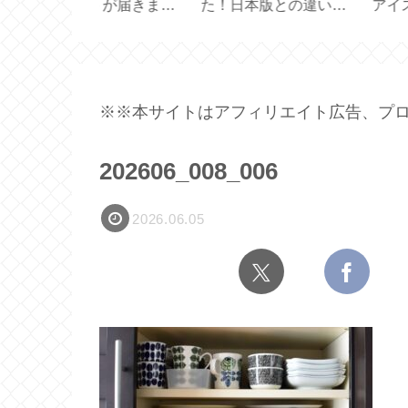
ーヒー＆カフ
ボトルとの違い【ハリ
と使い方【 Black
アルファベッ
オ フィルターインボト
Mirror Basic＋ 】
】
ル】
※※本サイトはアフィリエイト広告、プロ
202606_008_006
2026.06.05