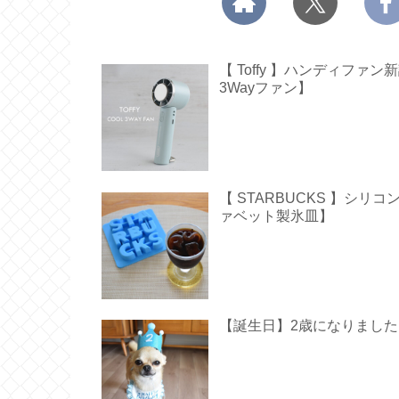
【 Toffy 】ハンディフ
3Wayファン】
【 STARBUCKS 】シ
ァベット製氷皿】
【誕生日】2歳になりました【 Hap