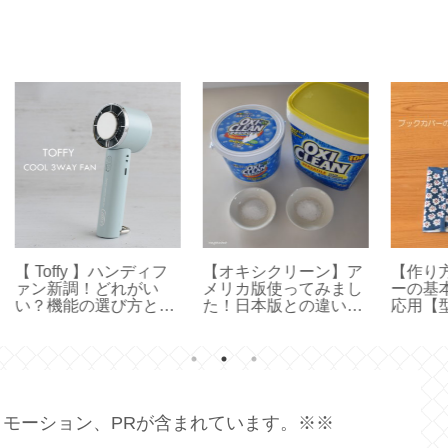
ィフ
【オキシクリーン】ア
【作り方】ブックカバ
【
い
メリカ版使ってみまし
ーの基本的な作り方と
エ
と使
た！日本版との違い
応用【型紙／布製しお
ポ
y
は？【 OXICLEAN 】
り付きカバー／文庫本
ル軽
カバー／ハンドメイ
72
ド】
モーション、PRが含まれています。※※