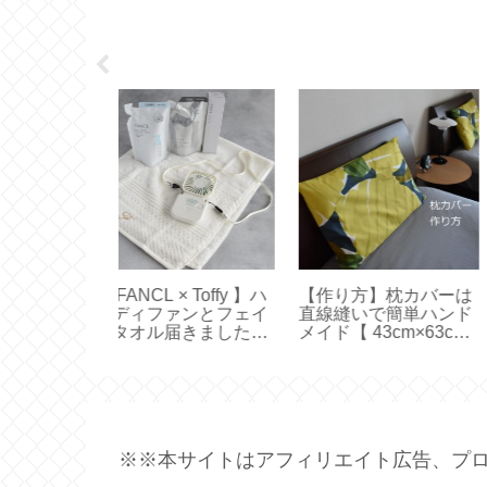
 × Toffy 】ハ
【作り方】枕カバーは
【 Toffy 】ハンデ
ァンとフェイ
直線縫いで簡単ハンド
ァン新調！どれが
届きました
メイド【 43cm×63cm
い？機能の選び方
ト2026夏】
ピローケース 】
い方【ひんやり3Wa
ファン】
※※本サイトはアフィリエイト広告、プロ