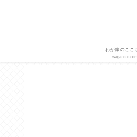
わが家のここ
wagacoco.co