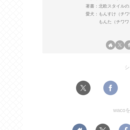
著書：北欧スタイルの
愛犬：もんすけ（チワワ ♂ 2
もんた（チワワ ♂ 2
シ
wac