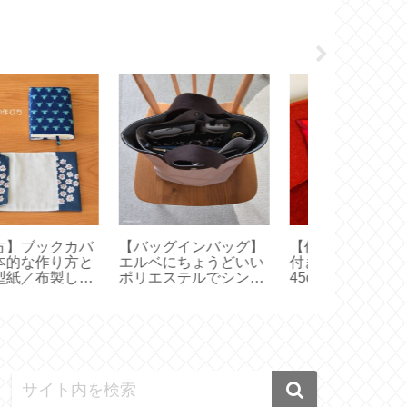
バッグインバッグ】
【作り方】ファスナー
【 STARBU
ルベにちょうどいい
付きクッションカバー
マトラ マサ 
リエステルでシンプ
45cm×45cm 横長一枚
どれを選ぶ？
量【707C 704GP
の生地で作る【ハンド
バックス創業
5GP】
メイド】