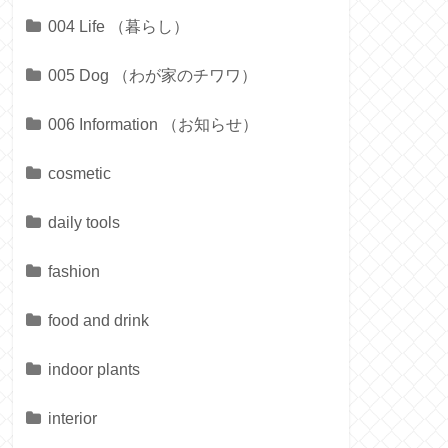
004 Life （暮らし）
005 Dog （わが家のチワワ）
006 Information （お知らせ）
cosmetic
daily tools
fashion
food and drink
indoor plants
interior