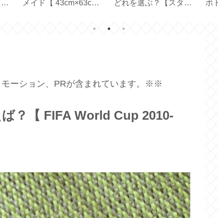
た
メイド【 43cm×63cm
どれを選ぶ？【スター
ボ
夏】
ピローケース 】
バックス創業30周年】
オ
ル
モーション、PRが含まれています。※※
FIFA World Cup 2010-