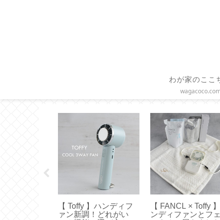
わが家のここ
wagacoco.co
】三角鍋つか
【 Toffy 】ハンディフ
【 FANCL × Toffy 
のノブミトン
ァン新調！どれがい
ンディファンとフ