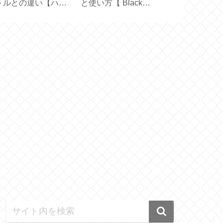
トルとの違い【ハリ
と使い方【 Black
通す簡易カー
 フィルターインボト
Mirror Basic＋ 】
【marimekk
】
イド】