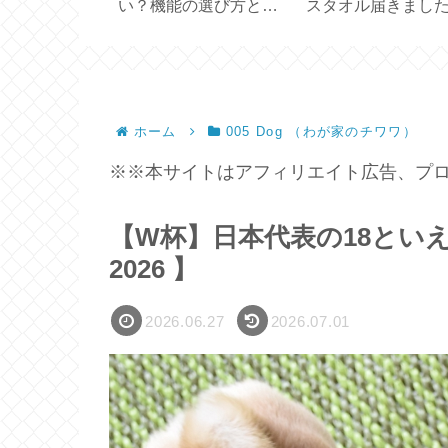
 CREUSET
い？機能の選び方と使
スタオル届きまし
UB ／ハンドメ
い方【ひんやり3Way
【プレゼント2026
ファン】
ホーム
005 Dog （わが家のチワワ）
※※本サイトはアフィリエイト広告、プロ
【W杯】日本代表の18といえば？【 
2026 】
2026.06.27
2026.07.01