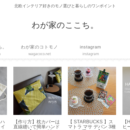
北欧インテリア好きのモノ選びと暮らしのワンポイント
わが家のここち。
ち。
わが家のコトモノ
instagram
m
wagacoco.net
instagram
】ハ
【作り方】枕カバーは
【 STARBUCKS 】ス
【
ェイ
直線縫いで簡単ハンド
マトラ マサ デパン 3種
ヒ