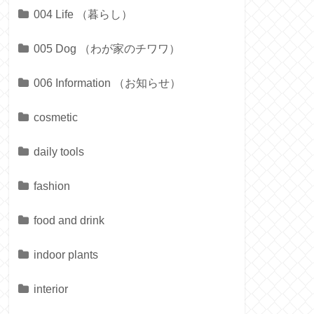
004 Life （暮らし）
005 Dog （わが家のチワワ）
006 Information （お知らせ）
cosmetic
daily tools
fashion
food and drink
indoor plants
interior