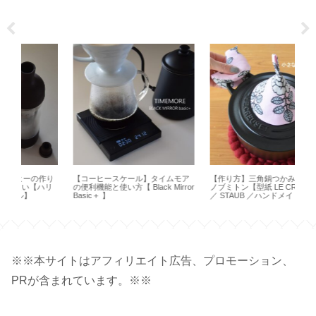
作り
【コーヒースケール】タイムモア
【作り方】三角鍋つかみと鳥型の
【 
リ
の便利機能と使い方【 Black Mirror
ノブミトン【型紙 LE CREUSET
デパ
Basic＋ 】
／ STAUB ／ハンドメイド】
バッ
※※本サイトはアフィリエイト広告、プロモーション、
PRが含まれています。※※