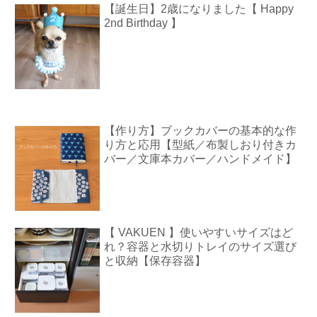
【誕生日】2歳になりました【 Happy
2nd Birthday 】
【作り方】ブックカバーの基本的な作
り方と応用【型紙／布製しおり付きカ
バー／文庫本カバー／ハンドメイド】
【 VAKUEN 】使いやすいサイズはど
れ？容器と水切りトレイのサイズ選び
と収納【保存容器】