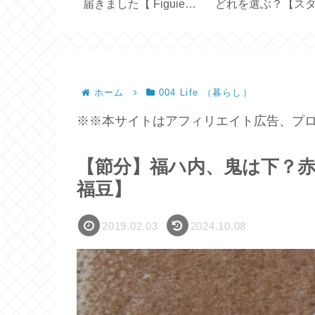
の違い【ハリ
届きました【 Figuier
どれを選ぶ？【ス
ルターインボト
70ｇ 】
バックス創業30周
ホーム
004 Life （暮らし）
※※本サイトはアフィリエイト広告、プロ
【節分】福ハ内、鬼は下？赤鬼
福豆】
2019.02.03
2024.10.08