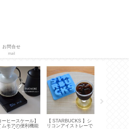
お問合せ
mail
コーヒースケール】
【 STARBUCKS 】シ
【作り方】ブ
イムモアの便利機能
リコンアイストレーで
ーの基本的な