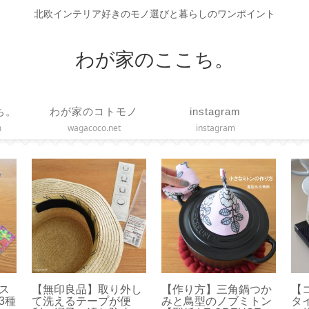
北欧インテリア好きのモノ選びと暮らしのワンポイント
わが家のここち。
ち。
わが家のコトモノ
instagram
m
wagacoco.net
instagram
】ス
【無印良品】取り外し
【作り方】三角鍋つか
【
3種
て洗えるテープが便
みと鳥型のノブミトン
タ