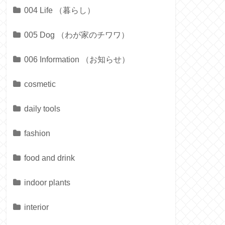
004 Life （暮らし）
005 Dog （わが家のチワワ）
006 Information （お知らせ）
cosmetic
daily tools
fashion
food and drink
indoor plants
interior