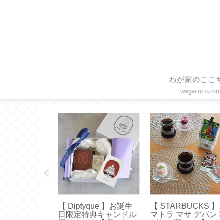
わが家のここ
wagacoco.co
O】水出しコー
【 Diptyque 】お誕生
【 STARBUCKS 
り方とお茶用
日限定特典キャンドル
マトラ マサ デパン 