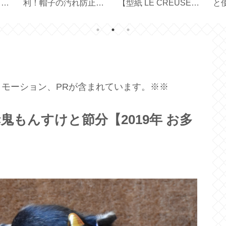
ター
利！帽子の汚れ防止テ
【型紙 LE CREUSET
と使
年】
ープ
／ STAUB ／ハンドメ
Mir
イド】
モーション、PRが含まれています。※※
もんすけと節分【2019年 お多