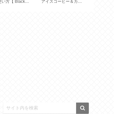
い方【 Black
アイスコーヒー＆カフ
応用【型紙／
ror Basic＋ 】
ェオレ【アルファベッ
り付きカバー
ト製氷皿】
カバー／ハン
ド】