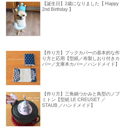
【誕生日】2歳になりました【 Happy
2nd Birthday 】
【作り方】ブックカバーの基本的な作
り方と応用【型紙／布製しおり付きカ
バー／文庫本カバー／ハンドメイド】
【作り方】三角鍋つかみと鳥型のノブ
ミトン【型紙 LE CREUSET ／
STAUB ／ハンドメイド】