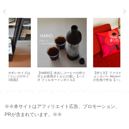
ズは
【HARIO】水出しコーヒーの作り
【作り方】ファスナー付きクッシ
【
イ
方とお茶用ボトルとの違い【ハリ
ョンカバー 45cm×45cm 横長一枚
ょ
オ フィルターインボトル】
の生地で作る【ハンドメイド】
ル軽
※※本サイトはアフィリエイト広告、プロモーション、
PRが含まれています。※※