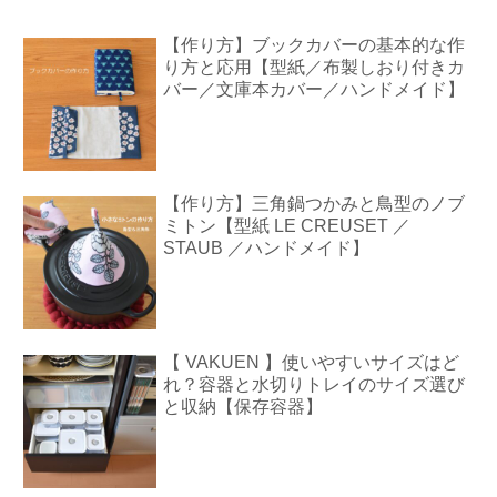
【作り方】ブックカバーの基本的な作
り方と応用【型紙／布製しおり付きカ
バー／文庫本カバー／ハンドメイド】
【作り方】三角鍋つかみと鳥型のノブ
ミトン【型紙 LE CREUSET ／
STAUB ／ハンドメイド】
【 VAKUEN 】使いやすいサイズはど
れ？容器と水切りトレイのサイズ選び
と収納【保存容器】