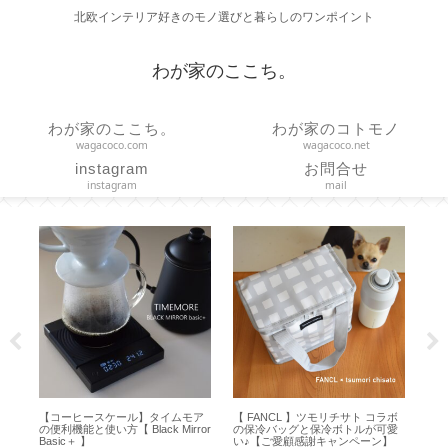
北欧インテリア好きのモノ選びと暮らしのワンポイント
わが家のここち。
わが家のここち。
わが家のコトモノ
wagacoco.com
wagacoco.net
instagram
お問合せ
instagram
mail
イス
【コーヒースケール】タイムモア
【 FANCL 】ツモリチサト コラボ
【
ェ
の便利機能と使い方【 Black Mirror
の保冷バッグと保冷ボトルが可愛
な
Basic＋ 】
い♪【ご愛顧感謝キャンペーン】
り