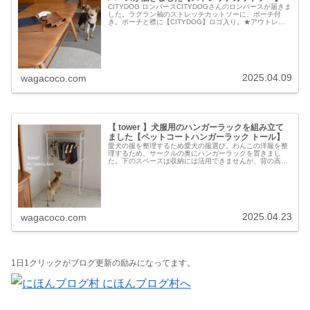
CITYDOG ロンパースCITYDOGさんのロンパースが届きま
した。ラグラン袖のストレッチカットソーに、ポーチ付
き。ポーチと襟に【CITYDOG】ロゴ入り。★アウトレッ
ト★【 citydog / シティドッグ 】 ストレッチ ウェア ポ
ー...
2025.04.09
wagacoco.com
【 tower 】犬服用のハンガーラックを組み立て
ました【ペットコートハンガーラック トール】
愛犬の服を整理するため愛犬の服選び。わんこの洋服を整
理するため、サークルの奥にハンガーラックを置きまし
た。下のスペースは収納には活用できませんが、背の高い
ハンガーラックなら、サークルの奥にあっても洋服を掛け
ることも、取ることもできる。しばら...
2025.04.23
wagacoco.com
1日1クリックがブログ更新の励みになってます。