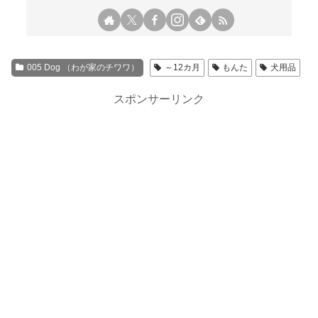
005 Dog （わが家のチワワ）
～12カ月
もんた
犬用品
スポンサーリンク