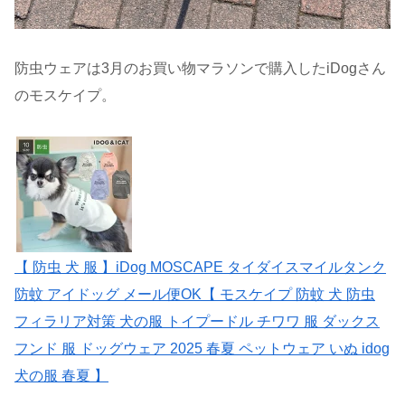
防虫ウェアは3月のお買い物マラソンで購入したiDogさん
のモスケイプ。
【 防虫 犬 服 】iDog MOSCAPE タイダイスマイルタンク
防蚊 アイドッグ メール便OK【 モスケイプ 防蚊 犬 防虫
フィラリア対策 犬の服 トイプードル チワワ 服 ダックス
フンド 服 ドッグウェア 2025 春夏 ペットウェア いぬ idog
犬の服 春夏 】