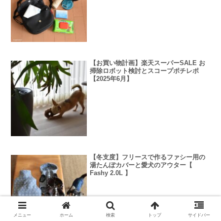
【お買い物計画】楽天スーパーSALE お
掃除ロボット検討とスコープポチレポ
【2025年6月】
【冬支度】フリースで作るファシー用の
湯たんぽカバーと愛犬のアウター【
Fashy 2.0L 】
メニュー
ホーム
検索
トップ
サイドバー