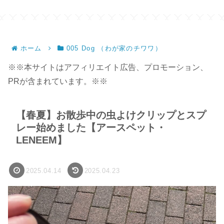
ン
ホーム
005 Dog （わが家のチワワ）
※※本サイトはアフィリエイト広告、プロモーション、
PRが含まれています。※※
【春夏】お散歩中の虫よけクリップとスプ
レー始めました【アースペット・
LENEEM】
2025.04.14
2025.04.23