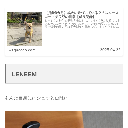
【月齢8カ月】成犬に近づいている？？スムース
コートチワワの日常【成長記録】
もうすぐ月齢9カ月8月1日生まれ、もうすぐ9カ月齢になる
スムースコートチワワのもんた。オシャレが気になるお年
頃？背中の黒い毛は子犬期から変わらず、すっかりトレー
ドマークに。お口周りの黒はちょっと薄くなりました。涙
やけは一日に何回か拭き取って...
2025.04.22
wagacoco.com
LENEEM
もんた自身にはシュッと虫除け。