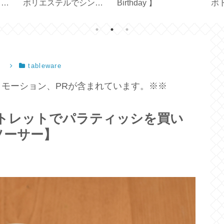
と使
ポリエステルでシンプ
Birthday 】
ボ
y
ル軽量【707C 704GP
オ
725GP】
ル
）
tableware
モーション、PRが含まれています。※※
アウトレットでパラティッシを買い
ソーサー】