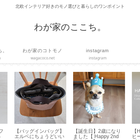
北欧インテリア好きのモノ選びと暮らしのワンポイント
わが家のここち。
ち。
わが家のコトモノ
instagram
m
wagacoco.net
instagram
ィフ
【バッグインバッグ】
【誕生日】2歳になり
【
い
エルベにちょうどいい
ました【 Happy 2nd
ヒ