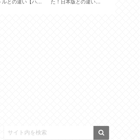
トルとの違い【ハリ
た！日本版との違い
45cm×45c
 フィルターインボト
は？【 OXICLEAN 】
の生地で作る
】
メイド】