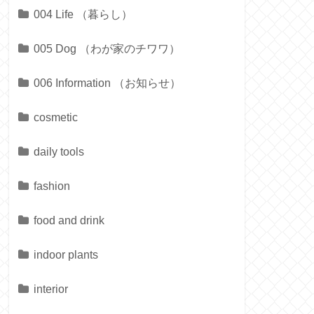
004 Life （暮らし）
005 Dog （わが家のチワワ）
006 Information （お知らせ）
cosmetic
daily tools
fashion
food and drink
indoor plants
interior