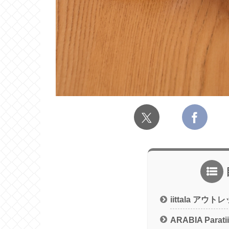
iittala アウト
ARABIA Parat