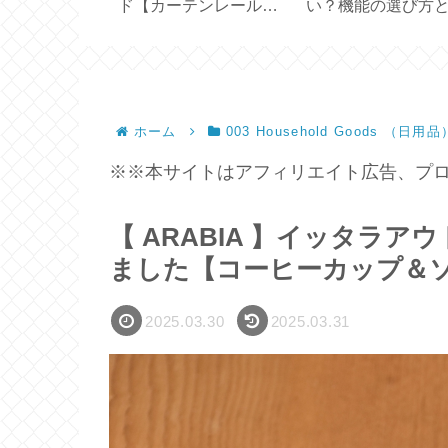
の汚れ防止テ
ド【カーテンレールに
い？機能の選び方
吊るすドレープカーテ
い方【ひんやり3Wa
ンの採寸・サイズ】
ファン】
ホーム
003 Household Goods （日用品
※※本サイトはアフィリエイト広告、プロ
【 ARABIA 】イッタラ
ました【コーヒーカップ＆
2025.03.30
2025.03.31