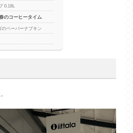
0.18L
春のコーヒータイム
新ロゴのペーパーナプキン
た。