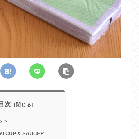
目次
レット
iisi CUP & SAUCER