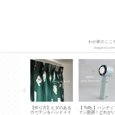
わが家のここ
wagacoco.co
品】取り外し
【作り方】ヒダのある
【 Toffy 】ハンデ
テープが便
カーテンをハンドメイ
ァン新調！どれが