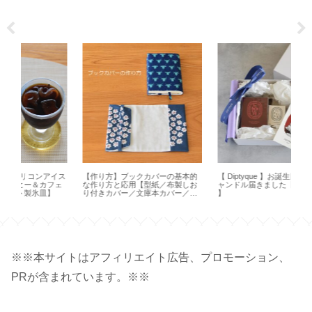
的
【 Diptyque 】お誕生日限定特典キ
【オキシクリーン】アメリカ版使
【
お
ャンドル届きました【 Figuier 70ｇ
ってみました！日本版との違い
ョン
ハ
】
は？【 OXICLEAN 】
の
※※本サイトはアフィリエイト広告、プロモーション、
PRが含まれています。※※