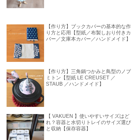
【作り方】ブックカバーの基本的な作
り方と応用【型紙／布製しおり付きカ
バー／文庫本カバー／ハンドメイド】
【作り方】三角鍋つかみと鳥型のノブ
ミトン【型紙 LE CREUSET ／
STAUB ／ハンドメイド】
【 VAKUEN 】使いやすいサイズはど
れ？容器と水切りトレイのサイズ選び
と収納【保存容器】