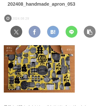
202408_handmade_apron_053
2024.08.29