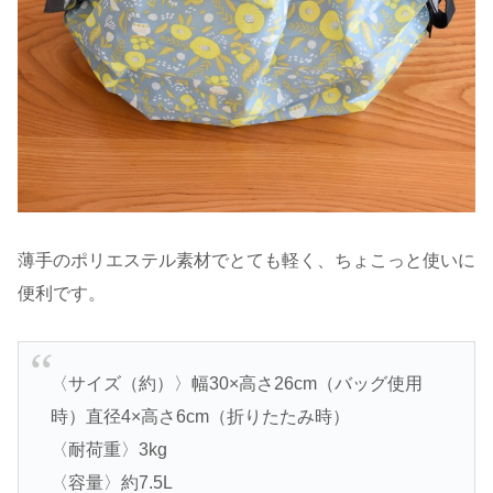
薄手のポリエステル素材でとても軽く、ちょこっと使いに
便利です。
〈サイズ（約）〉幅30×高さ26cm（バッグ使用
時）直径4×高さ6cm（折りたたみ時）
〈耐荷重〉3kg
〈容量〉約7.5L