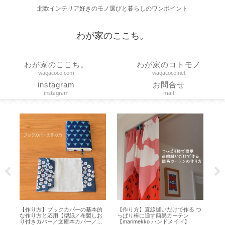
北欧インテリア好きのモノ選びと暮らしのワンポイント
わが家のここち。
わが家のここち。
わが家のコトモノ
wagacoco.com
wagacoco.net
instagram
お問合せ
instagram
mail
作る つ
【HARIO】水出しコーヒーの作り
【夏休み】サマーシュトーレンと
ン
方とお茶用ボトルとの違い【ハリ
楽天お買い物マラソンと scope ア
ド】
オ フィルターインボトル】
ウトレット【2026年8月】