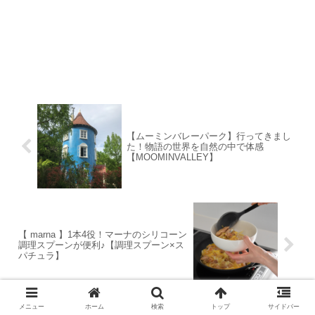
【ムーミンバレーパーク】行ってきまし
た！物語の世界を自然の中で体感
【MOOMINVALLEY】
【 marna 】1本4役！マーナのシリコーン
調理スプーンが便利♪【調理スプーン×ス
パチュラ】
メニュー
ホーム
検索
トップ
サイドバー