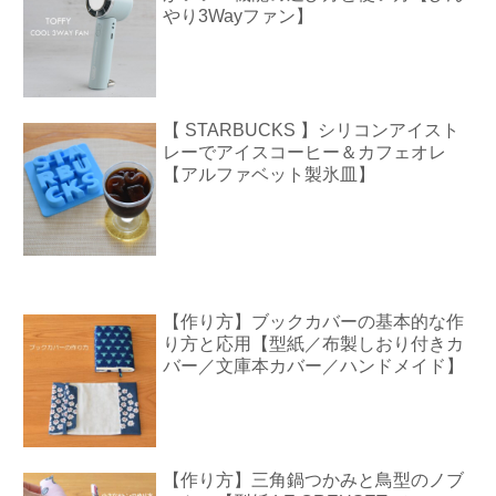
やり3Wayファン】
【 STARBUCKS 】シリコンアイスト
レーでアイスコーヒー＆カフェオレ
【アルファベット製氷皿】
【作り方】ブックカバーの基本的な作
り方と応用【型紙／布製しおり付きカ
バー／文庫本カバー／ハンドメイド】
【作り方】三角鍋つかみと鳥型のノブ