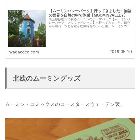
【ムーミンバレーパーク】行ってきました！物語
の世界を自然の中で体感【MOOMINVALLEY】
埼玉県飯能市にあるムーミンのテーマパーク【ムーミンバ
レーパーク・メッツァビレッジ】へ行ってきました。都心
から離れ、水と緑豊かな気持ちのいい公園。ムーミンの物
語が再現されたパーク内の展示をひとつずつ巡ったり、ム
ーミンやトーベヤンソンのことをじ...
2019.05.10
wagacoco.com
北欧のムーミングッズ
ムーミン・コミックスのコースタースウェーデン製。