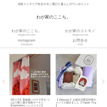
北欧インテリア好きのモノ選びと暮らしのワンポイント
わが家のここち。
わが家のここち。
わが家のコトモノ
wagacoco.com
wagacoco.net
instagram
お問合せ
instagram
mail
シ
【作り方】直線縫いだけで作る つ
【 Diptyque 】お誕生日限定特典キ
【H
一枚
っぱり棒に通す簡易カーテン
ャンドル届きました【 Figuier 70ｇ
方
【marimekko ハンドメイド】
】
オ 