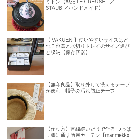
ミトン【型紙 LE CREUSET ／
STAUB ／ハンドメイド】
【 VAKUEN 】使いやすいサイズはど
れ？容器と水切りトレイのサイズ選び
と収納【保存容器】
【無印良品】取り外して洗えるテープ
が便利！帽子の汚れ防止テープ
【作り方】直線縫いだけで作る つっぱ
り棒に通す簡易カーテン【marimekko