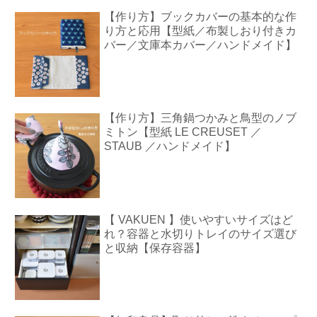
【作り方】ブックカバーの基本的な作
り方と応用【型紙／布製しおり付きカ
バー／文庫本カバー／ハンドメイド】
【作り方】三角鍋つかみと鳥型のノブ
ミトン【型紙 LE CREUSET ／
STAUB ／ハンドメイド】
【 VAKUEN 】使いやすいサイズはど
れ？容器と水切りトレイのサイズ選び
と収納【保存容器】