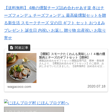
【送料無料】 4種の燻製チーズ詰め合わせあす楽 冬はチ
ーズフォンデュ チーズフォンデュ 最高級燻製セットを贈
る新生活 スモークチーズ 父の日 ギフト セット おつまみ
プレゼント 誕生日 内祝い お返し 贈り物 出産祝い お取り
寄せ
【燻製】スモークたくわんも美味しい！４種の燻
製肉とチーズのギフトセット【煙神】
燻製詰め合わせギフトセット燻製品専門店 煙神・香味煙
さんより、【燻製詰め合わせギフトセット】のご提供、お
試しさせていただきました。【送料無料】 詰め合わせ父の
日 ギフトセット（梅）最高級燻製セットを贈るお中元 グ
ルメ 福袋 母の日遅れてごめ...
2020.07.18
wagacoco.com