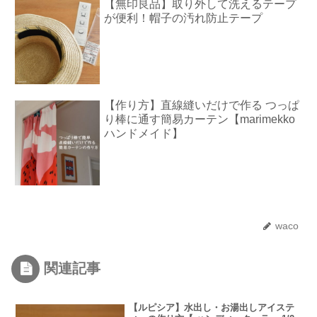
【無印良品】取り外して洗えるテープ
が便利！帽子の汚れ防止テープ
【作り方】直線縫いだけで作る つっぱ
り棒に通す簡易カーテン【marimekko
ハンドメイド】
waco
関連記事
【ルピシア】水出し・お湯出しアイステ