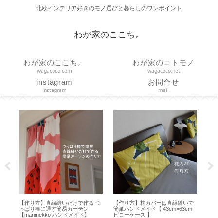
北欧インテリア好きのモノ選びと暮らしのワンポイント
わが家のここち。
わが家のここち。
わが家のコトモノ
wagacoco.com
wagacoco.net
instagram
お問合せ
instagram
mail
で
【 FANCL × Toffy 】ハンディファ
【HARIO】水出しコーヒーの作り
【 
m
ンとフェイスタオル届きました
方とお茶用ボトルとの違い【ハリ
ト
【プレゼント2026夏】
オ フィルターインボトル】
オ