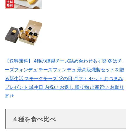
【送料無料】 4種の燻製チーズ詰め合わせあす楽 冬はチ
ーズフォンデュ チーズフォンデュ 最高級燻製セットを贈
る新生活 スモークチーズ 父の日 ギフト セット おつまみ
プレゼント 誕生日 内祝い お返し 贈り物 出産祝い お取り
寄せ
４種を食べ比べ