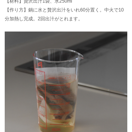
【材料】贅沢出汁1袋、水250ml
【作り方】鍋に水と贅沢出汁をいれ60分置く。中火で10
分加熱し完成。2回出汁がとれます。