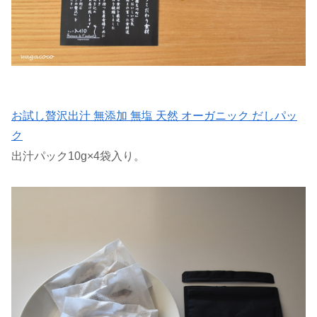
お試し贅沢出汁 無添加 無塩 天然 オーガニック だしパッ
ク
出汁パック10g×4袋入り。