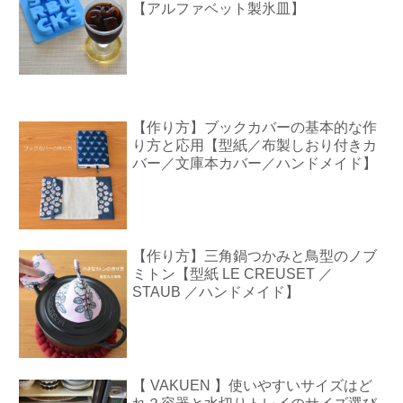
【アルファベット製氷皿】
【作り方】ブックカバーの基本的な作
り方と応用【型紙／布製しおり付きカ
バー／文庫本カバー／ハンドメイド】
【作り方】三角鍋つかみと鳥型のノブ
ミトン【型紙 LE CREUSET ／
STAUB ／ハンドメイド】
【 VAKUEN 】使いやすいサイズはど