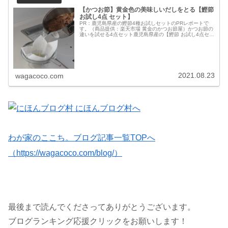
【かつお節】黄金色の美味しいだしをとる【鰹節
お試し4点 セット】
PR：鹿児島県産の鰹節4種お試しセットのPRレポートで
す。（商品提供：楽天市場 黄金のかつお節屋）かつお節の
違いを試せる4点セット鹿児島県産の【鰹節 お試し4点セッ
ト】をお試しさせていただきました。鰹節 お試し4点セッ
ト 近海物 本枯節 花...
2021.08.23
wagacoco.com
わが家のここち。ブログ記事一覧TOPへ
（https://wagacoco.com/blog/）
最後まで読んでくださってありがとうございます。
ブログランキング応援クリックをお願いします！