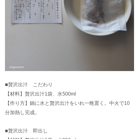
■贅沢出汁 こだわり
【材料】贅沢出汁1袋、水500ml
【作り方】鍋に水と贅沢出汁をいれ一晩置く。中火で10
分加熱し完成。
■贅沢出汁 即出し