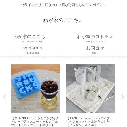
北欧インテリア好きのモノ選びと暮らしのワンポイント
わが家のここち。
わが家のここち。
わが家のコトモノ
wagacoco.com
wagacoco.net
instagram
お問合せ
instagram
mail
ィファ
【 Diptyque 】お誕生日限定特典キ
【作り方】直線縫いだけで作る つ
【
た
ャンドル届きました【 Figuier 70ｇ
っぱり棒に通す簡易カーテン
デ
】
【marimekko ハンドメイド】
バ