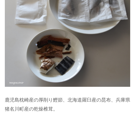
鹿児島枕崎産の厚削り鰹節、北海道羅臼産の昆布、兵庫県
猪名川町産の乾燥椎茸。