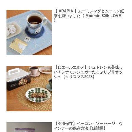
【 ARABIA 】ムーミンマグとムーミン紅
茶を買いました【 Moomin 80th LOVE
】
【ピエールエルメ】シュトレンも美味し
い！シナモンシュガーたっぷりブリオッ
シュ【クリスマス2023】
【冷凍保存】ベーコン・ソーセージ・ウ
ィンナーの保存方法【腸詰屋】