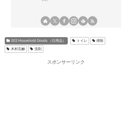
003 Household Goods （日用品）
トイレ
掃除
木村石鹸
洗剤
スポンサーリンク