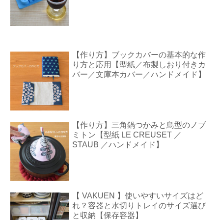
【作り方】ブックカバーの基本的な作
り方と応用【型紙／布製しおり付きカ
バー／文庫本カバー／ハンドメイド】
【作り方】三角鍋つかみと鳥型のノブ
ミトン【型紙 LE CREUSET ／
STAUB ／ハンドメイド】
【 VAKUEN 】使いやすいサイズはど
れ？容器と水切りトレイのサイズ選び
と収納【保存容器】