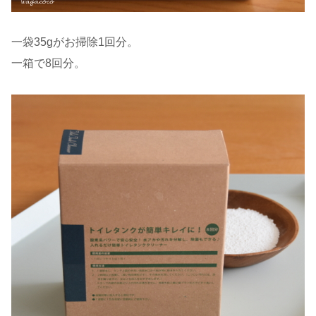
一袋35gがお掃除1回分。
一箱で8回分。