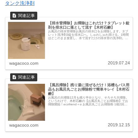
タンク洗浄剤
【排水管掃除】お掃除はこれだけ？タブレット錠
剤を排水口に落として流す【木村石鹸】
お風呂の排水管掃除お風呂の排水口をお掃除します。タブ
レット洗浄剤3錠を排水口へ。しゅわしゅわ溶ける。1時間
ほどこのまま放置し、水で流すだけの排水管の洗浄剤。成
分は純石けん分の界面活性剤、酸化剤、発泡調整剤、安定
化剤。液性は弱アルカリ性。合成...
2019.07.24
wagacoco.com
【風呂掃除】残り湯に混ぜるだけ！浴槽もバス用
品もお風呂丸ごとお掃除粉で簡単キレイ【木村石
鹸】
お風呂の大掃除12月も残り半分となり、そろそろ大掃除。
というわけで、木村石鹸の【お風呂丸ごとお掃除粉】でお
掃除開始！ecofriend＋α お風呂丸ごとお掃除粉 1箱2回分
風呂釜洗浄剤残り湯に入れて溶かすだけの簡単お掃除。洗
浄剤を数回に分...
2019.12.15
wagacoco.com