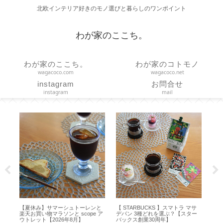
北欧インテリア好きのモノ選びと暮らしのワンポイント
わが家のここち。
わが家のここち。
わが家のコトモノ
wagacoco.com
wagacoco.net
instagram
お問合せ
instagram
mail
を
【夏休み】サマーシュトーレンと
【 STARBUCKS 】スマトラ マサ
【H
に
楽天お買い物マラソンと scope ア
デパン 3種どれを選ぶ？【スター
方
・
ウトレット【2026年8月】
バックス創業30周年】
オ 