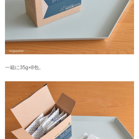
一箱に35g×8包。