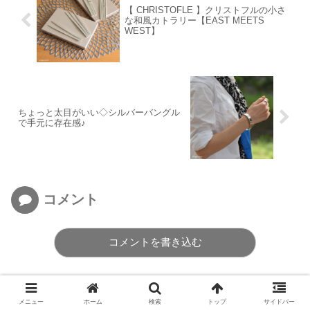
【 CHRISTOFLE 】クリストフルの小さ
な和風カトラリー【EAST MEETS
WEST】
ちょっと太目がいい◇シルバーバングル
で手元に存在感♪
コメント
コメントを書き込む
メニュー
ホーム
検索
トップ
サイドバー