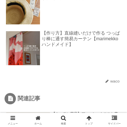
【作り方】直線縫いだけで作る つっぱ
り棒に通す簡易カーテン【marimekko
ハンドメイド】
waco
関連記事
【キッチン用品】ディッシュクロスと真
鍮の壁掛けフック【scope ジョージ ジェ
ンセン ダマスク 東屋】
メニュー
ホーム
検索
トップ
サイドバー