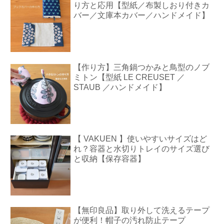
り方と応用【型紙／布製しおり付きカ
バー／文庫本カバー／ハンドメイド】
【作り方】三角鍋つかみと鳥型のノブ
ミトン【型紙 LE CREUSET ／
STAUB ／ハンドメイド】
【 VAKUEN 】使いやすいサイズはど
れ？容器と水切りトレイのサイズ選び
と収納【保存容器】
【無印良品】取り外して洗えるテープ
が便利！帽子の汚れ防止テープ