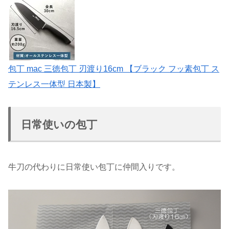
包丁 mac 三徳包丁 刃渡り16cm 【ブラック フッ素包丁 ス
テンレス一体型 日本製】
日常使いの包丁
牛刀の代わりに日常使い包丁に仲間入りです。