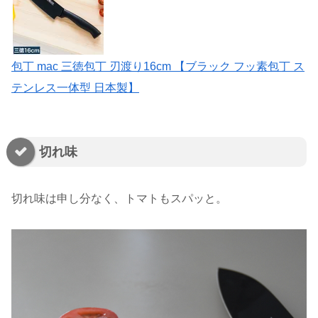
包丁 mac 三徳包丁 刃渡り16cm 【ブラック フッ素包丁 ス
テンレス一体型 日本製】
切れ味
切れ味は申し分なく、トマトもスパッと。