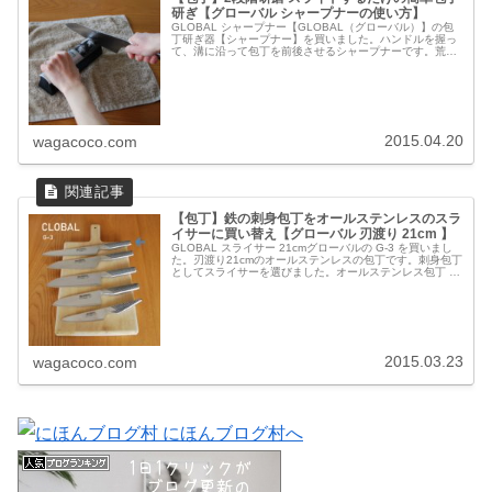
研ぎ【グローバル シャープナーの使い方】
GLOBAL シャープナー【GLOBAL（グローバル）】の包
丁研ぎ器【シャープナー】を買いました。ハンドルを握っ
て、溝に沿って包丁を前後させるシャープナーです。荒研
ぎ用と仕上げ研ぎ用の二種類の回転する研ぎ石が取り付け
られていて、研磨は二段階...
2015.04.20
wagacoco.com
【包丁】鉄の刺身包丁をオールステンレスのスラ
イサーに買い替え【グローバル 刃渡り 21cm 】
GLOBAL スライサー 21cmグローバルの G-3 を買いまし
た。刃渡り21cmのオールステンレスの包丁です。刺身包丁
としてスライサーを選びました。オールステンレス包丁 日
本製用途の異なる包丁グローバルの包丁は5本目。持ち手
の形状や長さ...
2015.03.23
wagacoco.com