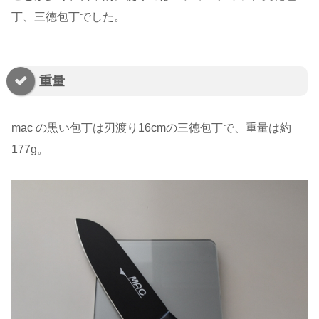
丁、三徳包丁でした。
重量
mac の黒い包丁は刃渡り16cmの三徳包丁で、重量は約
177g。