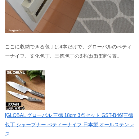
ここに収納できる包丁は4本だけで、グローバルのぺティ
ーナイフ、文化包丁、三徳包丁の3本はほぼ定位置。
[GLOBAL グローバル 三徳 18cm 3点セット GST-B46]三徳
包丁 シャープナー ぺティーナイフ 日本製 オールステンレ
ス