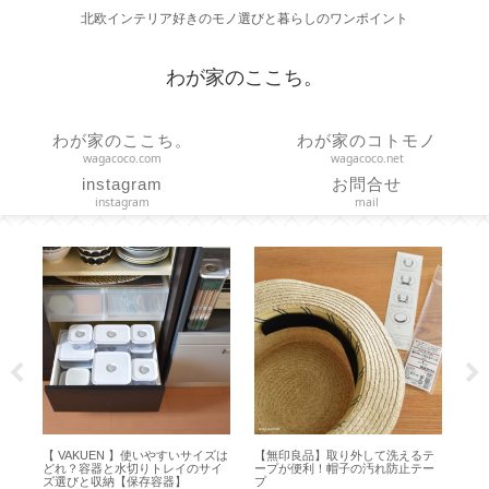
北欧インテリア好きのモノ選びと暮らしのワンポイント
わが家のここち。
わが家のここち。
わが家のコトモノ
wagacoco.com
wagacoco.net
instagram
お問合せ
instagram
mail
テ
【作り方】枕カバーは直線縫いで
【 FANCL 】ツモリチサト コラボ
【
ー
簡単ハンドメイド【 43cm×63cm
の保冷バッグと保冷ボトルが可愛
Hap
ピローケース 】
い♪【ご愛顧感謝キャンペーン】