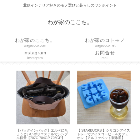
北欧インテリア好きのモノ選びと暮らしのワンポイント
わが家のここち。
わが家のここち。
わが家のコトモノ
wagacoco.com
wagacoco.net
instagram
お問合せ
instagram
mail
！
【バッグインバッグ】エルベにち
【 STARBUCKS 】シリコンアイス
【
い
ょうどいいポリエステルでシンプ
トレーでアイスコーヒー＆カフェ
Hap
ル軽量【707C 704GP 725GP】
オレ【アルファベット製氷皿】