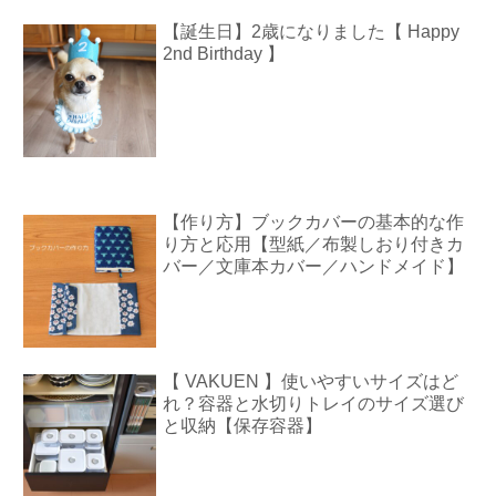
【誕生日】2歳になりました【 Happy
2nd Birthday 】
【作り方】ブックカバーの基本的な作
り方と応用【型紙／布製しおり付きカ
バー／文庫本カバー／ハンドメイド】
【 VAKUEN 】使いやすいサイズはど
れ？容器と水切りトレイのサイズ選び
と収納【保存容器】