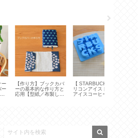
STARBUCKS 】シ
【作り方】枕カバーは
【バッグイン
コンアイストレーで
直線縫いで簡単ハンド
エルベにちょ
イスコーヒー＆カフ
メイド【 43cm×63cm
ポリエステル
オレ【アルファベッ
ピローケース 】
ル軽量【707C
製氷皿】
725GP】