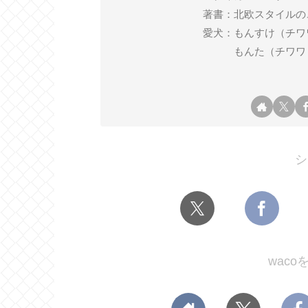
著書：北欧スタイルの
愛犬：もんすけ（チワワ ♂ 2
もんた（チワワ ♂ 2
シ
wac