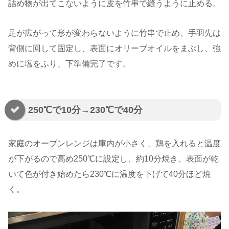
詰め物が出てこないように皮を竹串で縫うように止める。
足が広がって形が変わらないように竹串で止め、手羽先は
背側に回して固定し、表面にオリーブオイルをまぶし、強
めに塩をふり、下準備完了です。
250℃で10分→230℃で40分
家庭のオーブンレンジは庫内が小さく、鶏を入れると温度
が下がるので高め250℃に設定し、約10分焼き、表面が乾
いて色が付き始めたら230℃に温度を下げて40分ほど焼
く。