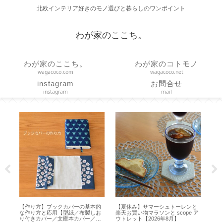
北欧インテリア好きのモノ選びと暮らしのワンポイント
わが家のここち。
わが家のここち。
わが家のコトモノ
wagacoco.com
wagacoco.net
instagram
お問合せ
instagram
mail
と
【作り方】バッククロスのエプロ
【作り方】ヒダのあるカーテンを
【
 ア
ン・型紙・寸法図【 how to make
ハンドメイド【カーテンレールに
ョン
an apron 】
吊るすドレープカーテンの採寸・
の