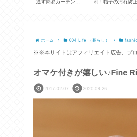
版との違い
通す簡易カーテン
利！帽子の汚れ防
ICLEAN 】
【marimekko ハンドメ
ープ
イド】
ホーム
004 Life （暮らし）
fashi
※※本サイトはアフィリエイト広告、プロ
オマケ付きが嬉しい♪Fine 
2017.02.07
2020.09.26