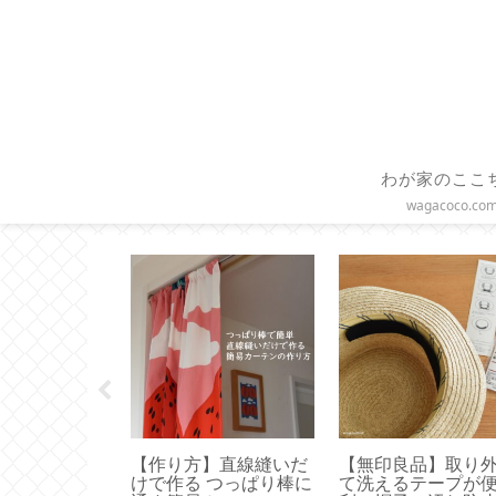
わが家のここ
wagacoco.co
クリーン】ア
【作り方】直線縫いだ
【無印良品】取り
使ってみまし
けで作る つっぱり棒に
て洗えるテープが