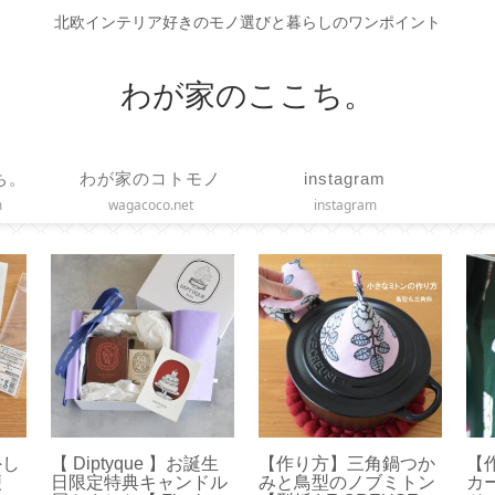
北欧インテリア好きのモノ選びと暮らしのワンポイント
わが家のここち。
ち。
わが家のコトモノ
instagram
m
wagacoco.net
instagram
外し
【 Diptyque 】お誕生
【作り方】三角鍋つか
【
便
日限定特典キャンドル
みと鳥型のノブミトン
カ