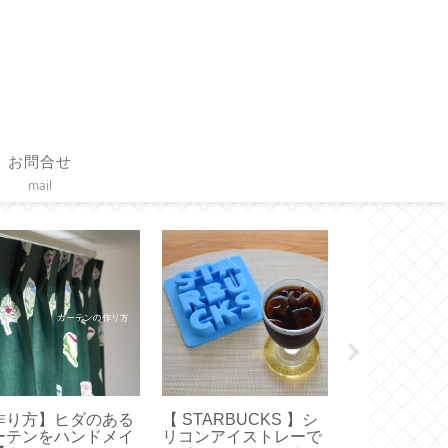
お問合せ
mail
作り方】ヒダのある
【 STARBUCKS 】シ
【作り方】ブ
ーテンをハンドメイ
リコンアイストレーで
ーの基本的な