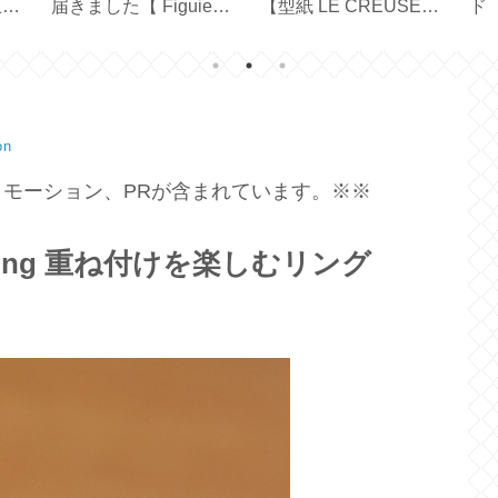
止テ
届きました【 Figuier
【型紙 LE CREUSET
ド
70ｇ 】
／ STAUB ／ハンドメ
吊
イド】
ン
on
モーション、PRが含まれています。※※
Ring 重ね付けを楽しむリング