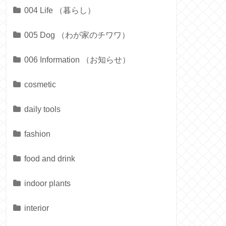
004 Life （暮らし）
005 Dog （わが家のチワワ）
006 Information （お知らせ）
cosmetic
daily tools
fashion
food and drink
indoor plants
interior