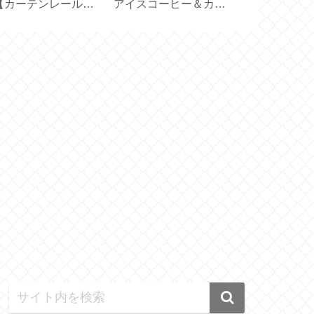
【カーテンレールに
アイスコーヒー＆カフ
応用【型紙／
るすドレープカーテ
ェオレ【アルファベッ
り付きカバー
の採寸・サイズ】
ト製氷皿】
カバー／ハン
ド】