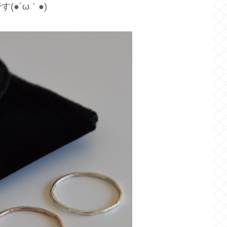
●´ω｀●)