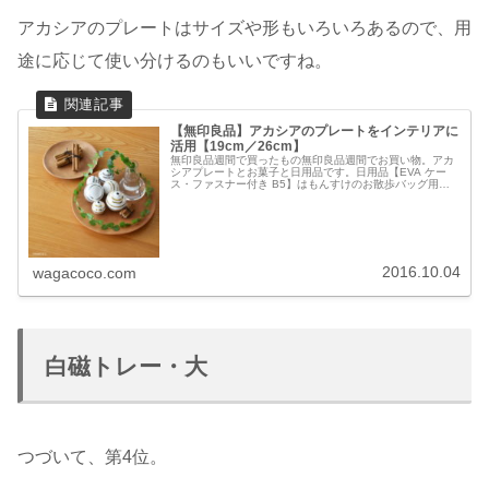
アカシアのプレートはサイズや形もいろいろあるので、用
途に応じて使い分けるのもいいですね。
【無印良品】アカシアのプレートをインテリアに
活用【19cm／26cm】
無印良品週間で買ったもの無印良品週間でお買い物。アカ
シアプレートとお菓子と日用品です。日用品【EVA ケー
ス・ファスナー付き B5】はもんすけのお散歩バッグ用。
ウェットティッシュを二つに分けて詰め替えて、お散歩バ
ッグに。毎日開け閉めするので...
2016.10.04
wagacoco.com
白磁トレー・大
つづいて、第4位。