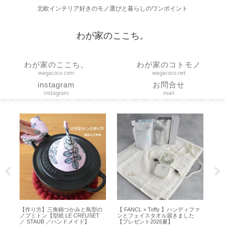
北欧インテリア好きのモノ選びと暮らしのワンポイント
わが家のここち。
わが家のここち。
わが家のコトモノ
wagacoco.com
wagacoco.net
instagram
お問合せ
instagram
mail
ファ
【 VAKUEN 】使いやすいサイズは
【作り方】ヒダのあるカーテンを
【
どれ？容器と水切りトレイのサイ
ハンドメイド【カーテンレールに
の便
ズ選びと収納【保存容器】
吊るすドレープカーテンの採寸・
Bas