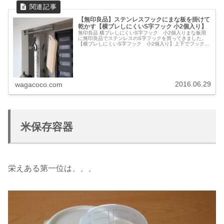
【無印良品】ステンレスフックにまな板を掛けて
乾かす【横ブレしにくいS字フック 小2個入り】
無印良品 横ブレしにくいS字フック 小2個入りまな板用
に無印良品でステンレスのS字フックを買ってきました。
【横ブレしにくいS字フック 小2個入り】上下でフックの
幅が違い、掛ける物や場所で使い分けができる便利なフッ
ク。5kgまで吊るすことがで...
2016.06.29
wagacoco.com
米保存容器
栄えある第一位は、、、