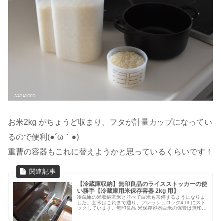
お米2kg がちょうど収まり、フタが計量カップになってい
るので便利(●´ω｀●)
重曹の容器もこれに替えようかと思っているくらいです！
【冷蔵庫収納】無印良品のライスストッカーの使
い勝手【冷蔵庫用米保存容器 2kg 用】
冷蔵庫の米収納玄米と並べて白米も常備するようになりま
した。玄米はこれまで通り、フレッシュロック4.0Lにスト
ックしています。無印良品 米保存容器白米の保管は無印良
品の【米保存容器】。上部を取り外せば、お米を詰め替え
るときも簡単。いつも2kg...