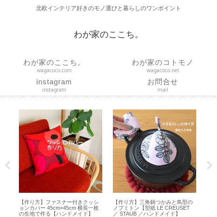
北欧インテリア好きのモノ選びと暮らしのワンポイント
わが家のここち。
わが家のここち。
わが家のコトモノ
wagacoco.com
wagacoco.net
instagram
お問合せ
instagram
mail
と鳥型の
【作り方】直線縫いだけで作る つ
【無印良品】取り外して洗えるテ
USET
っぱり棒に通す簡易カーテン
ープが便利！帽子の汚れ防止テー
ド】
【marimekko ハンドメイド】
プ