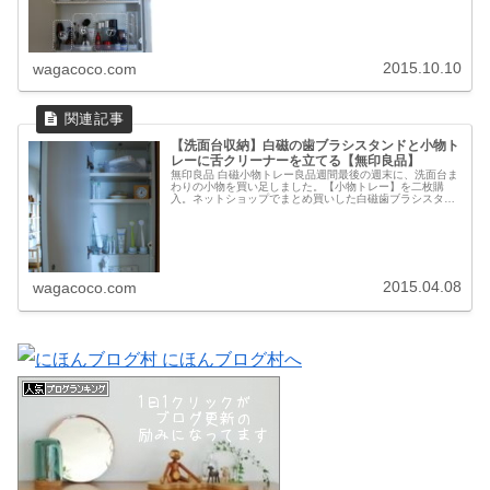
ラシ⑦スキンケア用品高い場所に収...
2015.10.10
wagacoco.com
【洗面台収納】白磁の歯ブラシスタンドと小物ト
レーに舌クリーナーを立てる【無印良品】
無印良品 白磁小物トレー良品週間最後の週末に、洗面台ま
わりの小物を買い足しました。【小物トレー】を二枚購
入。ネットショップでまとめ買いした白磁歯ブラシスタン
ド用です。歯ブラシスタンドを置いて…ここに舌クリーナ
ーを立てます。トレーとセットで気...
2015.04.08
wagacoco.com