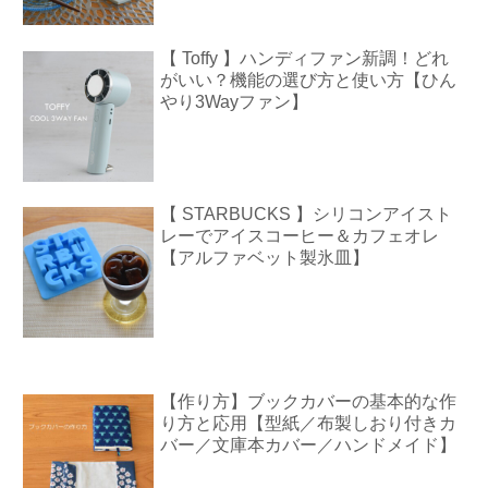
【 Toffy 】ハンディファン新調！どれ
がいい？機能の選び方と使い方【ひん
やり3Wayファン】
【 STARBUCKS 】シリコンアイスト
レーでアイスコーヒー＆カフェオレ
【アルファベット製氷皿】
【作り方】ブックカバーの基本的な作
り方と応用【型紙／布製しおり付きカ
バー／文庫本カバー／ハンドメイド】