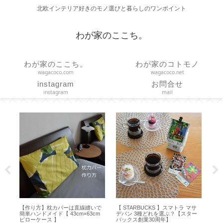
北欧インテリア好きのモノ選びと暮らしのワンポイント
わが家のここち。
わが家のここち。
わが家のコトモノ
wagacoco.com
wagacoco.net
instagram
お問合せ
instagram
mail
テ
【作り方】枕カバーは直線縫いで
【 STARBUCKS 】スマトラ マサ
【 
ー
簡単ハンドメイド【 43cm×63cm
デパン 3種どれを選ぶ？【スター
ど
ピローケース 】
バックス創業30周年】
方【