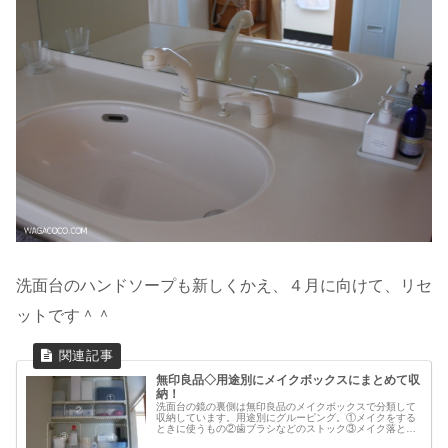
洗面台のハンドソープも新しくかえ、４月に向けて、リセ
ットです＾＾
無印良品◇用途別にメイクボックスにまとめて収
納！
洗面台の鏡の裏側は無印良品のメイクボックスで分類して
収納しています。用途別にグルーピング。①メイクをする
ときに使うもの②歯ブラシなどのストック③メイク落とし
に使うもの④夫の身支度セット⑤ヘアケア用品⑥メイクブ