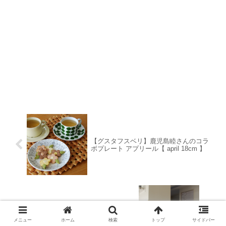
【グスタフスベリ】鹿児島睦さんのコラ
ボプレート アプリール【 april 18cm 】
ビフォー・アフター◇簡易カーテンの長
さで生活感の見え方がどう変わる？
メニュー
ホーム
検索
トップ
サイドバー