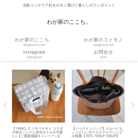
北欧インテリア好きのモノ選びと暮らしのワンポイント
わが家のここち。
わが家のここち。
わが家のコトモノ
wagacoco.com
wagacoco.net
instagram
お問合せ
instagram
mail
的
【 FANCL 】ツモリチサト コラボ
【バッグインバッグ】エルベにち
【
お
の保冷バッグと保冷ボトルが可愛
ょうどいいポリエステルでシンプ
ハ
ハ
い♪【ご愛顧感謝キャンペーン】
ル軽量【707C 704GP 725GP】
吊