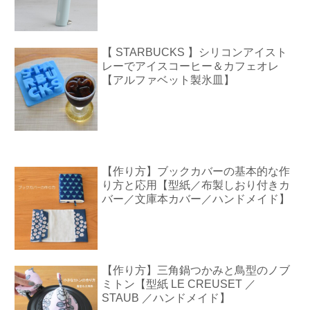
【 STARBUCKS 】シリコンアイスト
レーでアイスコーヒー＆カフェオレ
【アルファベット製氷皿】
【作り方】ブックカバーの基本的な作
り方と応用【型紙／布製しおり付きカ
バー／文庫本カバー／ハンドメイド】
【作り方】三角鍋つかみと鳥型のノブ
ミトン【型紙 LE CREUSET ／
STAUB ／ハンドメイド】