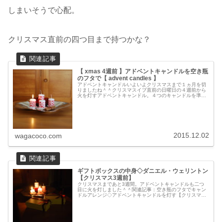
しまいそうで心配。
クリスマス直前の四つ目まで持つかな？
【 xmas 4週前 】アドベントキャンドルを空き瓶
のフタで【 advent candles 】
アドベントキャンドルいよいよクリスマスまで１ヵ月を切
りましたね＾＾クリスマスイブ直前の日曜日の４週前から
火を灯すアドベントキャンドル。４つのキャンドルを準備
しました。キャンドルは今春にデンマークに行ったときに
スーパーで買ったもの。デンマーク...
2015.12.02
wagacoco.com
ギフトボックスの中身◇ダニエル・ウェリントン
【クリスマス3週前】
クリスマスまであと3週間。アドベントキャンドルも二つ
目に火を灯しました＾＾関連記事：空き瓶のフタでキャン
ドルアレンジ◇アドベントキャンドルを灯す【クリスマス
4週前】少し気が早いですが、先日ご紹介したギフトボッ
クスの中身を、、、関連記事：ダニ...