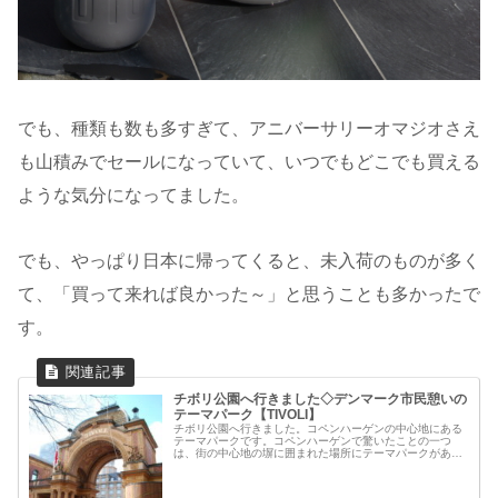
でも、種類も数も多すぎて、アニバーサリーオマジオさえ
も山積みでセールになっていて、いつでもどこでも買える
ような気分になってました。
でも、やっぱり日本に帰ってくると、未入荷のものが多く
て、「買って来れば良かった～」と思うことも多かったで
す。
チボリ公園へ行きました◇デンマーク市民憩いの
テーマパーク【TIVOLI】
チボリ公園へ行きました。コペンハーゲンの中心地にある
テーマパークです。コペンハーゲンで驚いたことの一つ
は、街の中心地の塀に囲まれた場所にテーマパークがある
こと。（宿泊したホテルがメインゲートの背後に映ってま
す！）びっくりするような好立地に、...