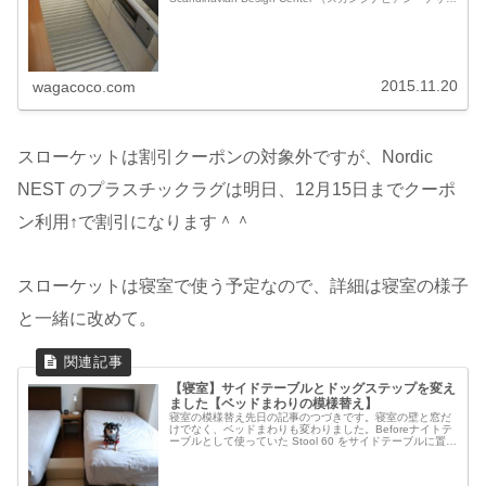
ンセンター）】のオリジナルブランド...
2015.11.20
wagacoco.com
スローケットは割引クーポンの対象外ですが、Nordic
NEST のプラスチックラグは明日、12月15日までクーポ
ン利用↑で割引になります＾＾
スローケットは寝室で使う予定なので、詳細は寝室の様子
と一緒に改めて。
【寝室】サイドテーブルとドッグステップを変え
ました【ベッドまわりの模様替え】
寝室の模様替え先日の記事のつづきです。寝室の壁と窓だ
けでなく、ベッドまわりも変わりました。Beforeナイトテ
ーブルとして使っていた Stool 60 をサイドテーブルに置き
換え、ドッグステップも統一しました。サイドテーブルベ
ッドサイドテー...