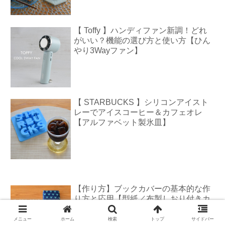
【 Toffy 】ハンディファン新調！どれ
がいい？機能の選び方と使い方【ひん
やり3Wayファン】
【 STARBUCKS 】シリコンアイスト
レーでアイスコーヒー＆カフェオレ
【アルファベット製氷皿】
【作り方】ブックカバーの基本的な作
り方と応用【型紙／布製しおり付きカ
バー／文庫本カバー／ハンドメイド】
メニュー
ホーム
検索
トップ
サイドバー