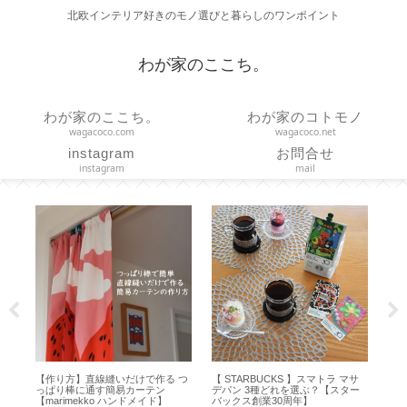
北欧インテリア好きのモノ選びと暮らしのワンポイント
わが家のここち。
わが家のここち。
わが家のコトモノ
wagacoco.com
wagacoco.net
instagram
お問合せ
instagram
mail
サ
【 STARBUCKS 】シリコンアイス
【夏休み】サマーシュトーレンと
【
ー
トレーでアイスコーヒー＆カフェ
楽天お買い物マラソンと scope ア
ハ
オレ【アルファベット製氷皿】
ウトレット【2026年8月】
吊