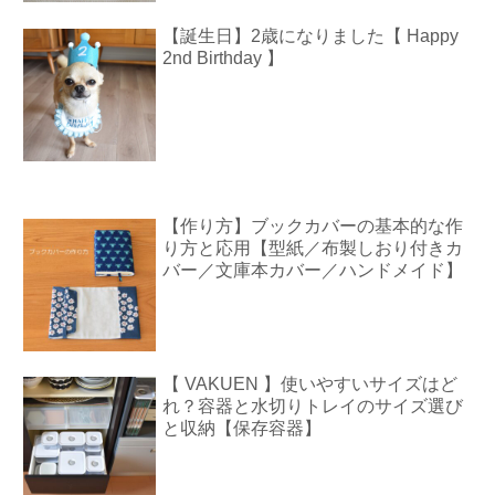
【誕生日】2歳になりました【 Happy
2nd Birthday 】
【作り方】ブックカバーの基本的な作
り方と応用【型紙／布製しおり付きカ
バー／文庫本カバー／ハンドメイド】
【 VAKUEN 】使いやすいサイズはど
れ？容器と水切りトレイのサイズ選び
と収納【保存容器】