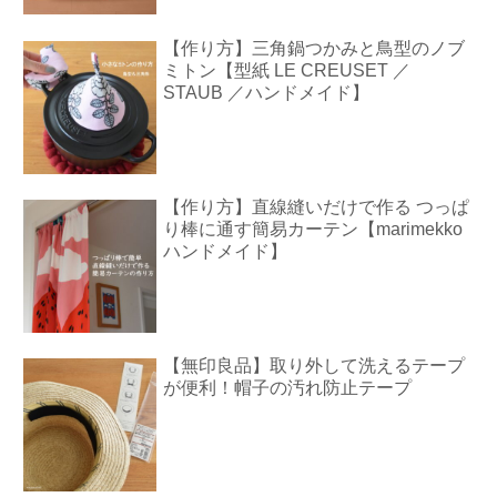
【作り方】三角鍋つかみと鳥型のノブ
ミトン【型紙 LE CREUSET ／
STAUB ／ハンドメイド】
【作り方】直線縫いだけで作る つっぱ
り棒に通す簡易カーテン【marimekko
ハンドメイド】
【無印良品】取り外して洗えるテープ
が便利！帽子の汚れ防止テープ