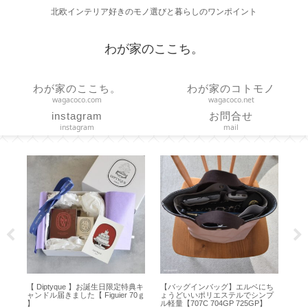
北欧インテリア好きのモノ選びと暮らしのワンポイント
わが家のここち。
わが家のここち。
わが家のコトモノ
wagacoco.com
wagacoco.net
instagram
お問合せ
instagram
mail
の
【 Diptyque 】お誕生日限定特典キ
【バッグインバッグ】エルベにち
【
T
ャンドル届きました【 Figuier 70ｇ
ょうどいいポリエステルでシンプ
Hap
】
ル軽量【707C 704GP 725GP】