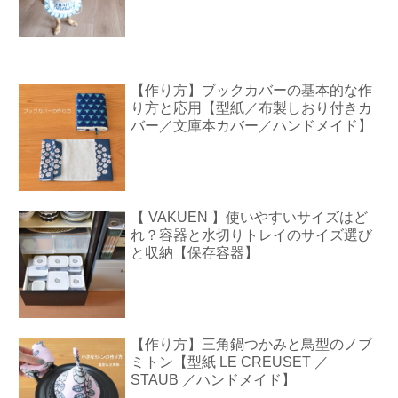
【作り方】ブックカバーの基本的な作
り方と応用【型紙／布製しおり付きカ
バー／文庫本カバー／ハンドメイド】
【 VAKUEN 】使いやすいサイズはど
れ？容器と水切りトレイのサイズ選び
と収納【保存容器】
【作り方】三角鍋つかみと鳥型のノブ
ミトン【型紙 LE CREUSET ／
STAUB ／ハンドメイド】