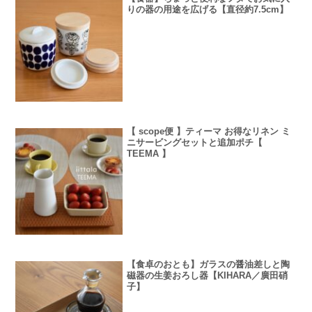
りの器の用途を広げる【直径約7.5cm】
【 scope便 】ティーマ お得なリネン ミ
ニサービングセットと追加ポチ【
TEEMA 】
【食卓のおとも】ガラスの醤油差しと陶
磁器の生姜おろし器【KIHARA／廣田硝
子】