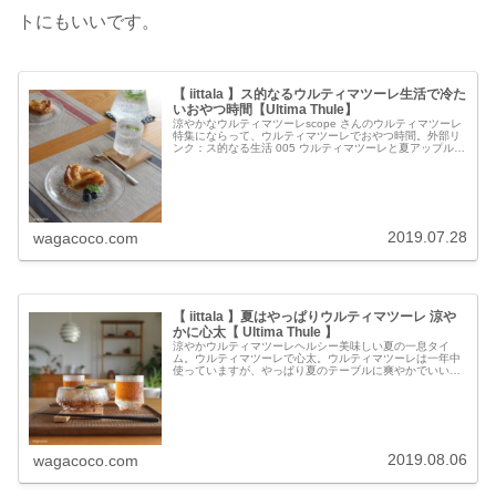
トにもいいです。
【 iittala 】ス的なるウルティマツーレ生活で冷た
いおやつ時間【Ultima Thule】
涼やかなウルティマツーレscope さんのウルティマツーレ
特集にならって、ウルティマツーレでおやつ時間。外部リ
ンク：ス的なる生活 005 ウルティマツーレと夏アップルパ
イを冷蔵庫で冷やして、ウルティマツーレのプレートにの
せてみました。イッタ...
2019.07.28
wagacoco.com
【 iittala 】夏はやっぱりウルティマツーレ 涼や
かに心太【 Ultima Thule 】
涼やかウルティマツーレヘルシー美味しい夏の一息タイ
ム。ウルティマツーレで心太。ウルティマツーレは一年中
使っていますが、やっぱり夏のテーブルに爽やかでいいで
す。イッタラ ウルティマツーレ ボウル115mm 11.5cm 1個
iittala ...
2019.08.06
wagacoco.com